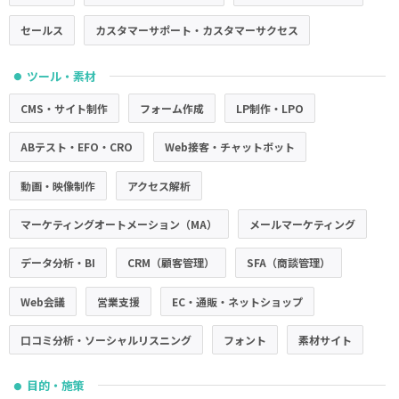
セールス
カスタマーサポート・カスタマーサクセス
ツール・素材
●
CMS・サイト制作
フォーム作成
LP制作・LPO
ABテスト・EFO・CRO
Web接客・チャットボット
動画・映像制作
アクセス解析
マーケティングオートメーション（MA）
メールマーケティング
データ分析・BI
CRM（顧客管理）
SFA（商談管理）
Web会議
営業支援
EC・通販・ネットショップ
口コミ分析・ソーシャルリスニング
フォント
素材サイト
目的・施策
●