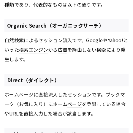
種類であり、代表的なものは以下の通りです。
Organic Search（オーガニックサーチ）
自然検索による
セッション
流入です。
Google
やYahoo!と
いった
検索エンジン
から
広告
を経由しない検索により発
生します。
Direct（ダイレクト）
ホーム
ページ
に直接流入した
セッション
です。ブックマ
ーク（お気に入り）にホーム
ページ
を登録している場合
や
URL
を直接入力した場合が該当します。