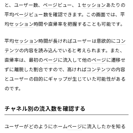
と、ユーザー数、
ページ
ビュー、１
セッション
あたりの
平均
ページ
ビュー数を確認できます。この画面では、平
均
セッション
時間や直帰率を把握することも可能です。
平均
セッション
時間が長ければユーザーは意欲的に
コン
テンツ
の内容を読み込んでいると考えられます。また、
直帰率は、最初の
ページ
に流入して他の
ページ
に遷移せ
ずに離脱した割合ですので、高ければ
コンテンツ
の内容
とユーザーの目的にギャップが生じていた可能性がある
のです。
チャネル別の流入数を確認する
ユーザーがどのようにホーム
ページ
に流入したかを知る