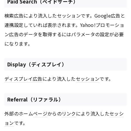
Paid Search（ペイドサーチ）
検索
広告
により流入した
セッション
です。
Google
広告
と
連携設定していれば表示されます。Yahoo!プロモーショ
ン
広告
のデータを取得するにはパラメータの設定が必要
になります。
Display（ディスプレイ）
ディスプレイ
広告
により流入した
セッション
です。
Referral（リファラル）
外部のホーム
ページ
からの
リンク
により流入した
セッシ
ョン
です。