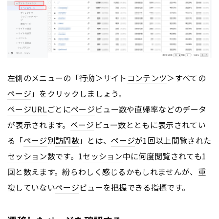
左側のメニューの「行動＞サイト
コンテンツ
＞すべての
ページ
」をクリックしましょう。
ページ
URL
ごとに
ページ
ビュー数や直帰率などのデータ
が表示されます。
ページ
ビュー数とともに表示されてい
る「
ページ
別
訪問数
」とは、
ページ
が1回以上閲覧された
セッション
数です。1
セッション
中に何度閲覧されても1
回と数えます。紛らわしく感じるかもしれませんが、重
複していない
ページ
ビューを把握できる指標です。