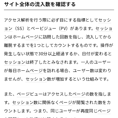
サイト全体の流入数を確認する
アクセス解析を行う際に必ず目にする指標として
セッシ
ョン
（SS）とペービジュー（
PV
）があります。
セッショ
ン
はホーム
ページ
に訪問した回数を指し、流入してから
離脱するまでを1つとしてカウントするものです。操作が
発生しない状態で30分以上経過するか、日付が変わると
セッション
は終了したとみなされます。一人のユーザー
が毎日ホーム
ページ
を訪れる場合、ユーザー数は変わり
ませんが、
セッション
数が増加するという仕組みです。
また、
ページ
ビューはアクセスした
ページ
の数を指しま
す。
セッション
数に関係なく
ページ
が閲覧された数をカ
ウントします。つまり、同じユーザーが再度同じ
ページ