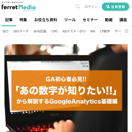
ログイン
会員登録
記事
特集
お役立ち資料
ツール
セミナー
動画
講座
SEO
SNSマーケ
Web広告
CMS
ABテスト・EFO
MA
LP制作
データ分析