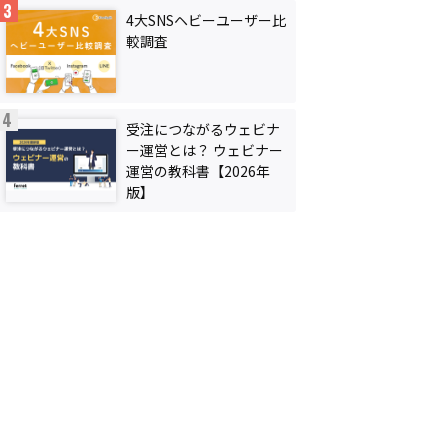
4大SNSヘビーユーザー比
較調査
受注につながるウェビナ
ー運営とは？ ウェビナー
運営の教科書【2026年
版】