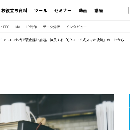
お役立ち資料
ツール
セミナー
動画
講座
・EFO
MA
LP制作
データ分析
インタビュー
ド
コロナ禍で現金離れ加速。伸長する「QRコード式スマホ決済」のこれから