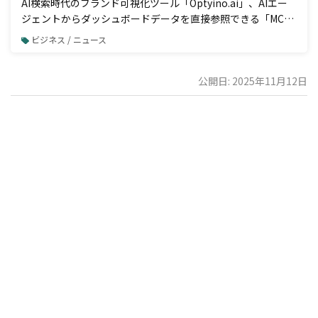
AI検索時代のブランド可視化ツール「Optyino.ai」、AIエー
ジェントからダッシュボードデータを直接参照できる「MCP
接続」機能を一般公開
ビジネス / ニュース
公開日: 2025年11月12日