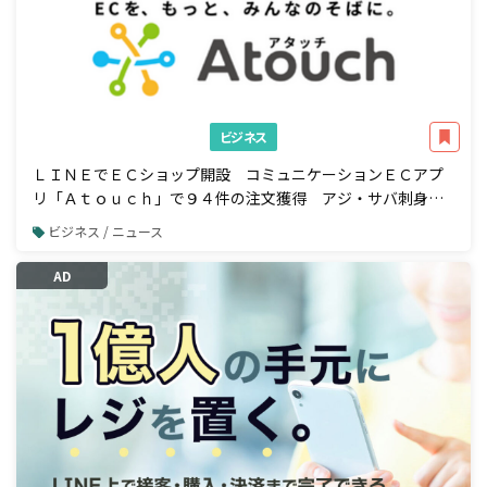
ビジネス
ＬＩＮＥでＥＣショップ開設 コミュニケーションＥＣアプ
リ「Ａｔｏｕｃｈ」で９４件の注文獲得 アジ・サバ刺身の
業務用加工品国内トップシェア 株式会社ジャパンシーフーズ
ビジネス / ニュース
様の事例公開
AD