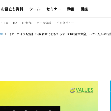
お役立ち資料
ツール
セミナー
動画
講座
・EFO
MA
LP制作
データ分析
インタビュー
RO
【アーカイブ配信】CV数最大化をもたらす「CRO施策大全」〜250万人の行動