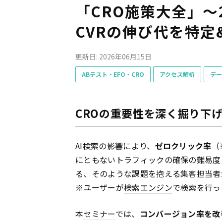
「CRO施策大全」〜
CVRの伸び代を特
更新日: 2026年06月15日
ABテスト・EFO・CRO
アクセス解析
デー
CROの重要性を深く掘り下
AI検索の影響により、
ゼロクリック率
（
にともないトラフィックの確保の難易度
る、そのような課題を抱える集客担当者
※ユーザーが
検索エンジン
で検索を行っ
本
セミナー
では、
コンバージョン率を改