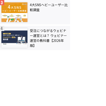
4大SNSヘビーユーザー比
較調査
受注につながるウェビナ
ー運営とは？ ウェビナー
運営の教科書【2026年
版】