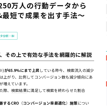
250万人の行動データから
定&最短で成果を出す手法〜
タ分析・BI
げ、その上で有効な手法を網羅的に解説
※)
が65.9%にまで上昇
している昨今、検索流入の減少
は上がり、比例してコンバージョン数も減少傾向にあ
が増えています。
た際、
検索結果
に満足して検索を終わらせた割合
善するCRO
（
コンバージョン率最適化
）
施策
につい