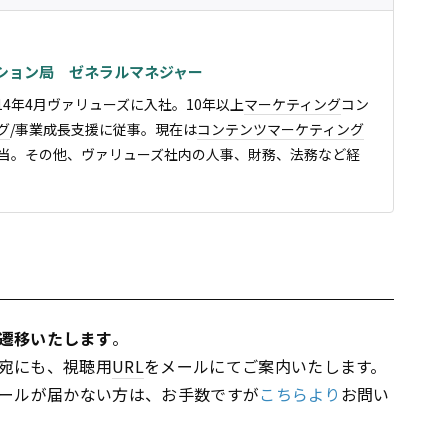
ション局 ゼネラルマネジャー
14年4月ヴァリューズに入社。10年以上
マーケティング
コン
グ
/事業成長支援に従事。現在は
コンテンツ
マーケティング
担当。その他、ヴァリューズ社内の人事、財務、法務など経
遷移いたします
。
宛にも、視聴用
URL
をメールにてご案内いたします。
メールが届かない方は、お手数ですが
こちらより
お問い