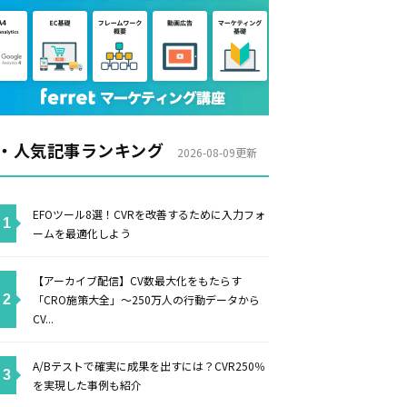
・人気記事ランキング
2026-08-09更新
EFOツール8選！CVRを改善するために入力フォ
ームを最適化しよう
【アーカイブ配信】CV数最大化をもたらす
「CRO施策大全」〜250万人の行動データから
CV...
A/Bテストで確実に成果を出すには？CVR250％
を実現した事例も紹介