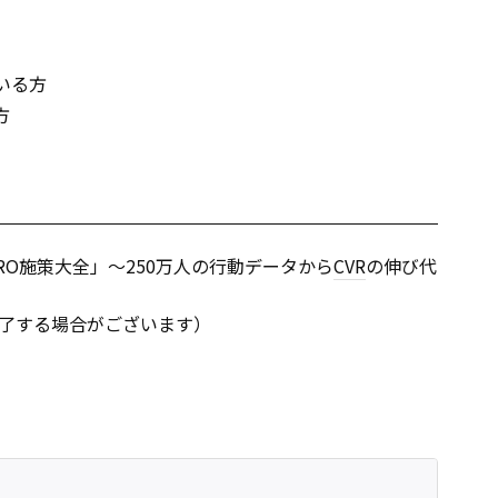
いる方
方
RO施策大全」〜250万人の行動データから
CVR
の伸び代
了する場合がございます）