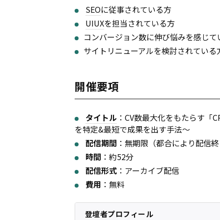
SEO
に従事されている方
UI
UX
を担当されている方
コンバージョン数に伸び悩みを感じて
サイトリニューアルを検討されている
開催要項
タイトル
：CV数最大化をもたらす「C
を特定&最短で成果を出す手法〜
配信期間
：無期限（都合により配信終
時間
：約52分
配信形式
：アーカイブ配信
費用
：無料
登壇者プロフィール