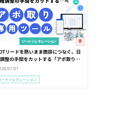
リードジェネレーション
OTリードを熱いまま商談につなぐ。日
程調整の手間をカットする「アポ取り専
用」ツール
026/07/07
リードジェネレーション