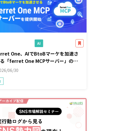
AI
erret One、AIでBtoBマーケを加速さ
る「ferret One MCPサーバー」の提
供を開始
026/06/30
I