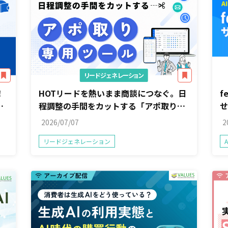
リードジェネレーション
！
HOTリードを熱いまま商談につなぐ。日
f
程調整の手間をカットする「アポ取り専
せ
用」ツール
2026/07/07
2
リードジェネレーション
A