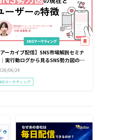
SNSマーケティング
アーカイブ配信】SNS市場解説セミナ
｜実行動ログから見るSNS勢力図の現
在とユーザーの特徴を徹底解説
026/06/24
SNSマーケティング