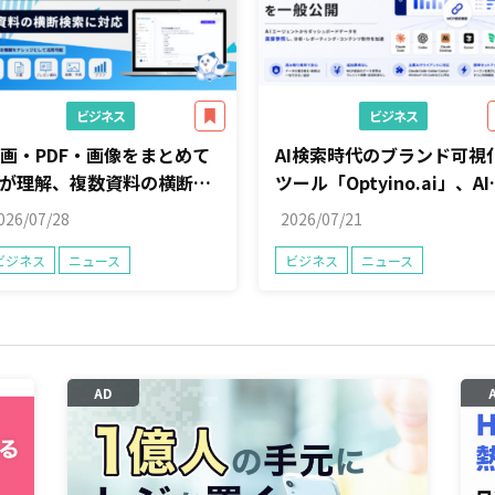
ビジネス
ビジネス
画・PDF・画像をまとめて
AI検索時代のブランド可視
Iが理解、複数資料の横断検
ツール「Optyino.ai」、AI
に対応
ージェントからダッシュボ
026/07/28
2026/07/21
ドデータを直接参照できる
ビジネス
ニュース
ビジネス
ニュース
「MCP接続」機能を一般公
AD