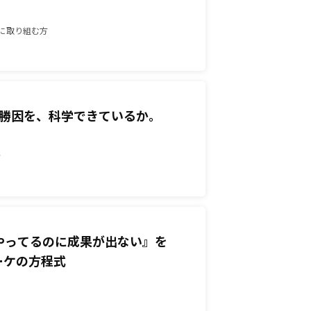
グに取り組む方
その受注の勝因を、科学できているか。
者
 『施策はやってるのに成果が出ない』を
ーケの方程式