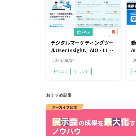
ビジネス
デジタルマーケティングツー
動
ルUser Insight、AIO・LLMO
A
対策状況チェックから改善策
索
2026/08/04
2
提案までを「LLMOダッシュ
ビジネス
トレンド
ボード」で一元管理
おすすめ記事