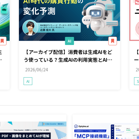
AI
生
【アーカイブ配信】消費者は生成AIをど
【
マ
う使っている？生成AIの利用実態とAI時
ー
代の購買行動の変化予測
2026/06/24
2
AI