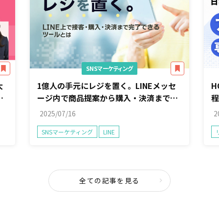
SNSマーケティング
大
1億人の手元にレジを置く。LINEメッセ
H
タ
ージ内で商品提案から購入・決済まで完
了できるツールとは
2025/07/16
2
SNSマーケティング
LINE
全ての記事を見る