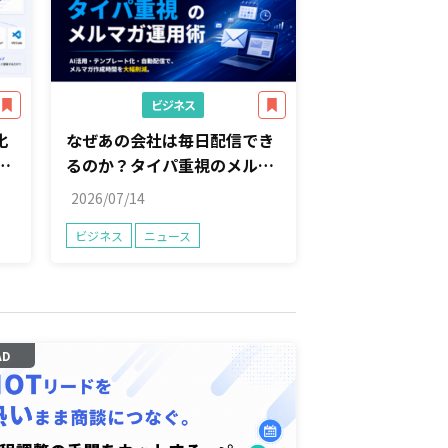
ビジネス
化
なぜあの会社は毎日配信でき
エ
るのか？タイパ重視のメルマ
ー
ガ運用術【株式会社コンビー
2026/07/14
ズ】
ビジネス
ニュース
開
AD