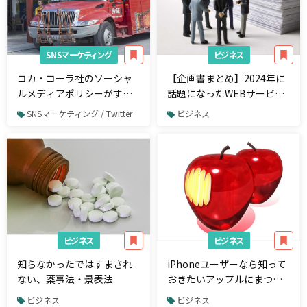
SNSマーケティング
ビジネス
コカ・コーラ社のソーシャ
【企画書まとめ】2024年に
ルメディアポリシーがすご
話題になったWEBサービ
い！参考にしないと勿体無
ス・上場ベンチャー企画書9
SNSマーケティング / Twitter
ビジネス
いレベル
選
ビジネス
ビジネス
知らなかったではすまされ
iPhoneユーザーなら知って
ない、薬事法・景表法
おきたいアップルにまつわ
る5つの事実
ビジネス
ビジネス