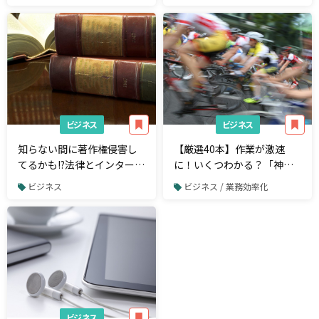
ビジネス
ビジネス
知らない間に著作権侵害し
【厳選40本】作業が激速
てるかも!?法律とインターネ
に！いくつわかる？「神」
ットの関係性が分かる記事5
ショートカットまとめ
ビジネス
ビジネス / 業務効率化
選
ビジネス