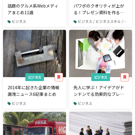
話題のグルメ系Webメディ
パワポのクオリティが上が
アまとめ11選
る！プレゼン資料を作るた
めに参考にすべき9記事
ビジネス
ビジネス / ビジネススキル / PowerPoint
ビジネス
ビジネス
2014年に起きた企業の情報
先人に学ぶ！アイデアがド
漏洩ニュース6記事まとめ
ンドンでる効果的なブレス
ト会議の方法3選
ビジネス
ビジネス