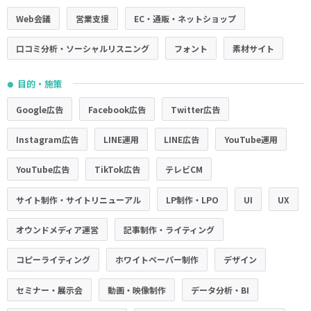
Web会議
営業支援
EC・通販・ネットショップ
口コミ分析・ソーシャルリスニング
フォント
素材サイト
目的・施策
●
Google広告
Facebook広告
Twitter広告
Instagram広告
LINE運用
LINE広告
YouTube運用
YouTube広告
TikTok広告
テレビCM
サイト制作・サイトリニューアル
LP制作・LPO
UI
UX
オウンドメディア運営
記事制作・ライティング
コピーライティング
ホワイトペーパー制作
デザイン
セミナー・展示会
動画・映像制作
データ分析・BI