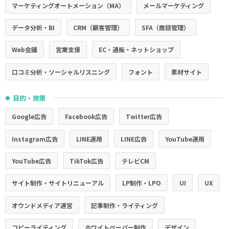
マーケティングオートメーション（MA）
メールマーケティング
データ分析・BI
CRM（顧客管理）
SFA（商談管理）
Web会議
営業支援
EC・通販・ネットショップ
口コミ分析・ソーシャルリスニング
フォント
素材サイト
目的・施策
●
Google広告
Facebook広告
Twitter広告
Instagram広告
LINE運用
LINE広告
YouTube運用
YouTube広告
TikTok広告
テレビCM
サイト制作・サイトリニューアル
LP制作・LPO
UI
UX
オウンドメディア運営
記事制作・ライティング
コピーライティング
ホワイトペーパー制作
デザイン