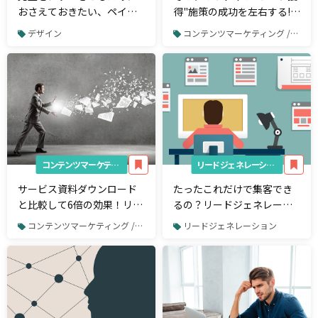
おさえておきたい、ペイメ
得"施策の成功を左右する!?
ントデザイン入門
"課題解決型ホワイトペーパ
デザイン
コンテンツマーケティング / ホワイトペーパー制作
ー" を構成する7つの要素と
制作のポイントとは？
コンテンツマーケティング
リードジェネレーション
サービス資料ダウンロード
たったこれだけで集客でき
と比較して6倍の効果！リー
るの？リードジェネレーシ
ド獲得を加速させる「ホワ
ョンのためのシンプルすぎ
コンテンツマーケティング / ホワイトペーパー制作
リードジェネレーション
イトペーパー」施策の基本
るランディングページ3選
概念とその活用法