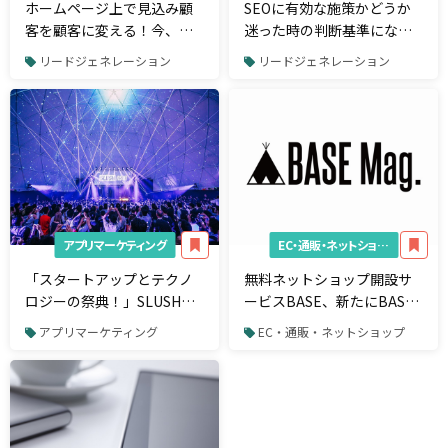
ホームページ上で見込み顧
SEOに有効な施策かどうか
客を顧客に変える！今、注
迷った時の判断基準になる
目を集める概念「CRO」と
記事まとめ
リードジェネレーション
リードジェネレーション
は？
アプリマーケティング
EC・通販・ネットショップ
「スタートアップとテクノ
無料ネットショップ開設サ
ロジーの祭典！」SLUSH
ービスBASE、新たにBASE
ASIA参加レポートvol.1【元
Mag.の提供を開始
アプリマーケティング
EC・通販・ネットショップ
LINE代表森川氏・DeNA南
場氏】