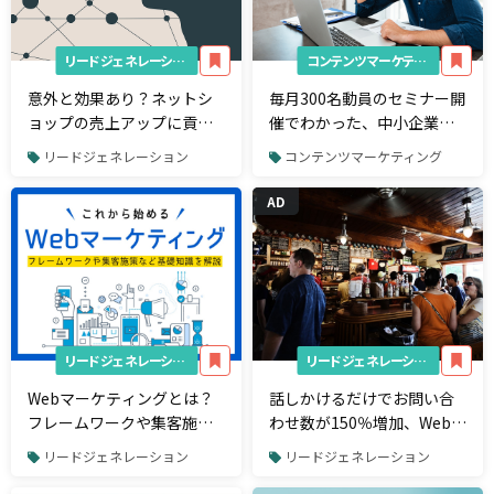
リードジェネレーション
コンテンツマーケティング
意外と効果あり？ネットシ
毎月300名動員のセミナー開
ョップの売上アップに貢献
催でわかった、中小企業の
する心理学入門
Webマーケティングに対す
リードジェネレーション
コンテンツマーケティング
る「誤った」5つの常識
AD
リードジェネレーション
リードジェネレーション
Webマーケティングとは？
話しかけるだけでお問い合
フレームワークや集客施策
わせ数が150％増加、Web接
など基礎知識を解説
客ツールの持つ可能性
リードジェネレーション
リードジェネレーション