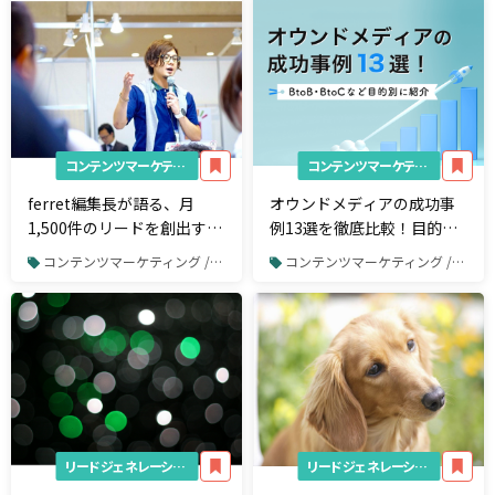
コンテンツマーケティング
コンテンツマーケティング
ferret編集長が語る、月
オウンドメディアの成功事
1,500件のリードを創出する
例13選を徹底比較！目的や
オウンドメディアの作り方
作り方もわかりやすく紹介
コンテンツマーケティング / オウンドメディア運営
コンテンツマーケティング / オウンドメディア運営
【2024年版】
リードジェネレーション
リードジェネレーション