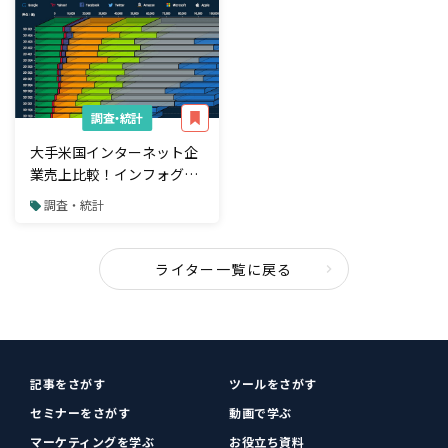
調査・統計
大手米国インターネット企
業売上比較！インフォグラ
フィックで公開
調査・統計
ライター一覧に戻る
記事をさがす
ツールをさがす
セミナーをさがす
動画で学ぶ
マーケティングを学ぶ
お役立ち資料