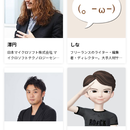
編集部で編集を担当。
システムズ株式会社にて、デジタ
ルマーケティングや広告配信の業
務を5年にわたりサポート。 サブ
スクリプションの黎明期より、ビ
ジネス、システムの両面に知見を
持つ。 2018年9月よりMacbee
Planetに参画。解約防止ツールの
プロダクト責任者として従事。
澤円
しな
2019年4月に著書「解約新書〜マ
日本マイクロソフト株式会社 マ
フリーランスのライター・編集
ーケッターに捧げる解約の真実と
イクロソフトテクノロジーセンタ
者・ディレクター。大手人材サー
処方箋〜」出版。 Amazon「マ
ー センター長。立教大学経済学
ビスやIT企業にて、営業・Web制
ーケティング・セールス全般関連
部卒。生命保険のIT子会社勤務を
作・人事などを経験。その後ライ
書籍」の売れ筋ランキングで1位
経て、1997年、マイクロソフト
ターとして独立し、現在はWebマ
を獲得。（5/26時点）
(現日本マイクロソフト)に転職。
ーケティングやEC、採用マーケ
情報共有系コンサルタントを経て
ティングに関する記事を主に執
プリセールスSEへ。競合対策専
筆。記事の編集やディレクション
門営業チームマネージャ、ポータ
も請け負っている。1991年生ま
ル&コラボレーショングループマ
れ。北海道出身。趣味はドラム。
ネージャなどを歴任。2011年7
月、マイクロソフトテクノロジー
センター センター長に就任。 著
書に「外資系エリートのシンプル
な伝え方」「世界№１プレゼン