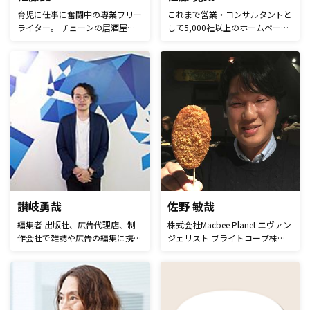
育児に仕事に奮闘中の専業フリー
これまで営業・コンサルタントと
ライター。 チェーンの居酒屋か
して5,000社以上のホームページ
ら高級レストランまで、様々な飲
担当者のお悩みに寄り添ってきま
食店舗の勤務経験を通じてマネジ
した。 その経験を活かし、読者
メントとマーケティングに目覚め
の方にとって役に立つ記事を執筆
る。 ヒト・モノ・カネの管理を
します。
徹底し、店長になったほとんどの
店舗で売上前年比130～150%を
達成していた。 現在は「伝え
る」をテーマに電子書籍作家とし
ても活躍中。 気さくなキャラク
ターのせいか、SNS上で初心者ラ
イターさんの悩み相談に乗ること
も多い。
讃岐勇哉
佐野 敏哉
編集者 出版社、広告代理店、制
株式会社Macbee Planet エヴァン
作会社で雑誌や広告の編集に携わ
ジェリスト ブライトコーブ株式
る。2016年、DeNA入社。2017
会社にてSaaS型の動画配信サー
年、DeNA Games Tokyoの広報に
ビスをテレビ局や大手企業100社
着任。広報やブランディング業務
以上に導入。 その後、サブスク
などを担当し、オウンドメディア
リプションモデルへのビジネスチ
の編集長も務める。現在はferret
ェンジに見事に成功したアドビ