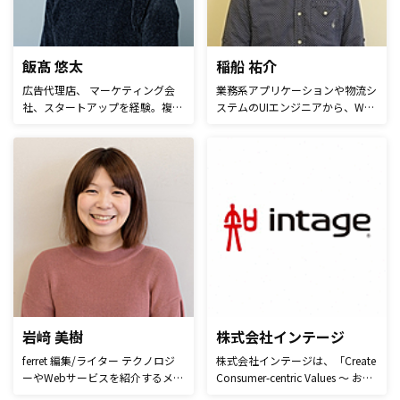
飯髙 悠太
稲船 祐介
広告代理店、 マーケティング会
業務系アプリケーションや物流シ
社、スタートアップを経験。複数
ステムのUIエンジニアから、Web
のWebサービスやWebメディア
制作会社のディレクターに転身し
の立ち上げに関わる。また、企業
5年のキャリアを積んだのち、企
のWeb マーケティングやSNS プ
画制作部の部長を務める。
ロモーションをはじめ、50社以
上のコンサルティングを経験。
2014年の4月にWeb マーケティ
ングのノウハウが学べるメディア
「ferret」の立ち上げにあたり参
画し同年9月にリリース。
岩﨑 美樹
株式会社インテージ
ferret 編集/ライター テクノロジ
株式会社インテージは、「Create
ーやWebサービスを紹介するメデ
Consumer-centric Values ～ お客
ィアにてライターを経験。2018
様企業のマーケティングに寄り添