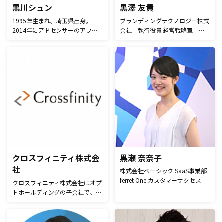
ィレクション、 プロジェクト進
黒川シュン
黒澤 友貴
行までトータルでできるのが強
1995年生まれ。埼玉県出身。
ブランディングテクノロジー株式
み。2022年よりコクハク株式会
2014年にアドセンサーのアフィ
会社 執行役員 経営戦略室 室
社COOとして活動。
リエイターとして活動開始。以
長 1988年生まれ。 新卒でフリ
後、WordPressを用いたハウツー
ーセル（現ブランディングテクノ
記事を専門としたブログやサイト
ロジー株式会社）に入社。中小・
運営を経験。 2019年現在は、フ
中堅企業向けにデジタルマーケテ
リーライター向けのお仕事情報を
ィング領域のコンサルティングを
まとめた「ライター募集ラボ」や
6年間行う。 現在は、営業・マー
WordPressでサイト運営を始めた
ケティング・人事・財務と、領域
い方向けの「WordPressカスタマ
を横断して仕事をしてきた経験を
イズマガジン」というサイトを運
活かし、経営戦略の策定や人材育
営しながら、実際のサイト運営経
成を行っている。 2018年から、
験を活かして、Webマーケティン
マーケターの筋トレをコミュニテ
グ/SEO/WEB制作の領域で記事を
ィ「マーケティングトレース」を
執筆中。
運営開始。
クロスフィニティ株式会
黒瀬 奈奈子
社
株式会社ベーシック SaaS事業部
ferret One カスタマーサクセス
クロスフィニティ株式会社はオプ
トホールディングの子会社で、
2006年にインターネット広告会
社オプトとアイオイクスとのジョ
イントベンチャーとして生まれま