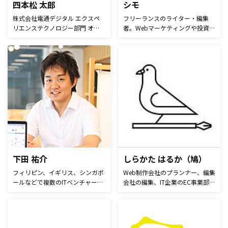
四本松 太郎
シモ
術」がある。プレゼンを年250回
株式会社電通デジタル エクスペ
フリーランスのライター・編集
以上こなし、ビル・ゲイツが卓越
リエンステクノロジー部門​ オウ
者。Webマーケティングや投資・
した社員のみに授与する
ンドグローステック事業部 SEO
FPの内容、メンズ脱毛に関する
「Chairman's Award」を日本人
グループ グループマネージャ
記事執筆などが得意。年間の執筆
エンジニアとしてはじめて受賞し
ー。大手通信キャリアにてSE・
本数は約200本。執筆だけでなく
た経歴を持つ。
サービスプランナーを担当後、大
記事の企画や編集業務も請け負っ
手グローバル企業と大手Web企業
ている。動画編集者としても活動
のジョイントベンチャー企業でデ
中。1998年生まれ。九州在住の
ジタルマーケティング領域
22歳。
(SEO・CRO・Web広告運用など)
を管轄。 電通デジタルでは大規
模サイトやSEO難易度の高い業界
を中心にSEOコンサルティング支
援を担当。​ 直近では、Web開発
の経験を活かし、Webサイトの速
下田 祐介
しらかた はるか（鳩）
度改善ソリューションの開発も担
フィリピン、イギリス、シンガポ
Web制作会社のプランナー、編集
当。​ 広告やWeb開発、膨大デー
ールなどで複数のITベンチャーに
会社の編集、IT企業のEC事業部で
タの分析等、SEO周辺領域のナレ
関わった後、国外で起業。2つの
PRディレクターを経てインタビ
ッジを豊富に有し、デジタルマー
サービスをローンチし、そのうち
ューとイベントレポート中心のフ
ケティングの全体視点を踏まえた
の1つ、タスク管理ツール
リーランスに。 清澄白河在住。
SEOコンサルティングを推進す
「Jooto」を株式会社PR TIMES
る。