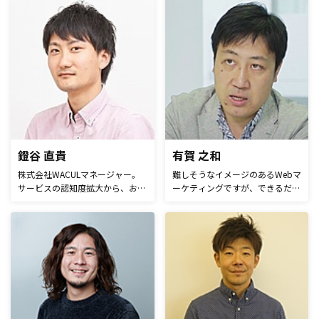
インタビューをわかりやすく伝え
ムを提供しています。「モバイル
るのが得意。
の力をすべての企業に」をミッシ
ョンとし、あらゆる業界の経営戦
略、マーケティング、新規事業開
発などにおいて、1,000社を超え
る著名企業が活⽤しています。
鐙谷 直貴
有賀 之和
株式会社WACULマネージャー。
難しそうなイメージのあるWebマ
サービスの認知度拡大から、お客
ーケティングですが、できるだけ
様の問い合わせ対応まで、幅広く
多くの「やればできる」という体
担当しています。 提供している
験を増やしたいと思います。
アクセス解析ツール「AIアナリス
ト」は、累計登録数が5,000サイ
ト以上、月間登録数が500サイト
を超えるペースで、多くのWebサ
イトにご利用いただいておりま
す。