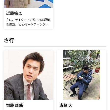
テクノロジーマーケティング企
業」を目指している。
近藤椋也
主に、ライター・企画・SNS運用
を担当。 Webマーケティングの
大衆化を目指し、「読みやさ・再
現性」を重視した記事を執筆して
いきます。
さ行
齋藤 康輔
斎藤 大