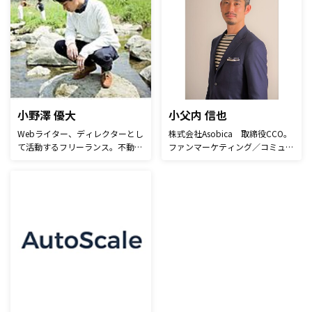
携わり、2022年にはウェビナー
でもコンサルティング・勉強会・
PDCAクラウド「FanGrowth」の
執筆などの活動を行っている。
マーケティング組織事業立ち上げ
主な著書に「ウェブ分析論：増補
を行う。 現在はSaaS事業部の3プ
改訂版」「ウェブ分析レポーティ
ロダクトのマーケティングを横串
ング講座」「漫画でわかるウェブ
で担当。
分析」「Webサイト分析・改善の
教科書」など。
小野澤 優大
小父内 信也
Webライター、ディレクターとし
株式会社Asobica 取締役CCO。
て活動するフリーランス。不動産
ファンマーケティング／コミュニ
投資や事業承継といった金融テー
ティのスペシャリスト。 2005
マを得意とする。独学と経験から
年、大手電子機器メーカーへ入
学んだSEO知識を活かして記事を
社。その後、中小企業診断士を取
執筆し、その多くが上位獲得を果
得。2010年、創業初期の名刺管
たす。ユーザーとエンジンの双方
理システムを提供するSansan株
に分かりやすいコンテンツ制作に
式会社に入社。全社MVPの受賞、
こだわるライター。
最年少での幹部への昇格を経験。
約7年のデータ化部門責任者を経
て、名刺アプリEightのコミュニ
ティマネージャーへ。2019年に
株式会社Asobicaに取締役CCOと
して参画。これまで約100社のフ