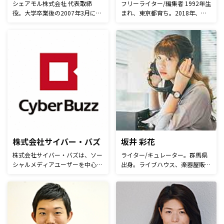
シェアモル株式会社 代表取締
フリーライター/編集者 1992年生
役。大学卒業後の2007年3月に上
まれ、東京都育ち。2018年、フ
記システム「マッチングッド」を
リーライターとして独立。ITや恋
販売する会社、マッチングッド株
愛、スポーツ、転職など、幅広く
式会社を設立。 12年の経営の
執筆を行う。 3年以上のライター
後、2019年1月に東証プライム上
実績から、読む人の心に響く文章
場企業の株式会社じげんに株式譲
をお届けします。
渡。2019年9月ソーシャルコマー
スサービス「シェアモル」を運営
するシェアモル株式会社を設立。
2022年12月、シェアモル店舗か
らのご要望をうけて、SEOに強い
AIライティングツール
「Transcope(トランスコープ)」
をリリース。
株式会社サイバー・バズ
坂井 彩花
株式会社サイバー・バズは、ソー
ライター/キュレーター。群馬県
シャルメディアユーザーを中心と
出身。ライブハウス、楽器屋販売
したメディアやマーケティング支
員、生命保険会社営業と経験し
援ツールを自社開発・運営してい
て、2017年にフリーランスとし
ます。 ソーシャルメディア上で
て独立。音楽に関る記事の執筆や
影響力を持つユーザーを活用した
プレイリスト作成などを中心に活
情報拡散施策やマーケティング領
動中している。映画館でのポップ
域における課題解決を得意として
コーンは、キャラメルよりもバタ