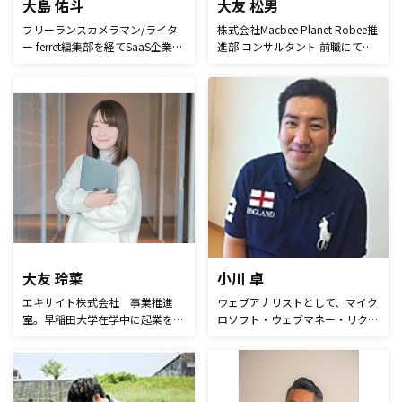
大島 佑斗
大友 松男
フリーランスカメラマン/ライタ
株式会社Macbee Planet Robee推
ー ferret編集部を経てSaaS企業の
進部 コンサルタント 前職にて飲
マーケターを担当する傍ら、フリ
食店等の経営・集客のコンサルテ
ーランスのカメラマンとして企業
ィングを行い、顧客ロイヤリティ
イベントや役員プロフィールの撮
の醸成及び売上向上に貢献。
影を行なう。 若手カメラマン向
Macbee PlanetではWeb接客ツー
けのWebメディア「Photoli」を
ル「Robee」のサービス立ち上げ
立ち上げ、全ての人が「フォトス
に従事し、ツールを活用したWeb
ポットで素敵な写真を」撮れるよ
コンサルタントとして活動。大手
うに日々奮闘中。
EC化粧品会社や大手証券会社、
大手エステサロン、健康食品会社
等のクライアントのKPI・KGIに合
わせた改善や施策を行い、売上向
上に貢献。
大友 玲菜
小川 卓
エキサイト株式会社 事業推進
ウェブアナリストとして、マイク
室。早稲田大学在学中に起業を
ロソフト・ウェブマネー・リクル
し、その後新卒でエキサイト株式
ート・サイバーエージェント・ア
会社へ入社。事業部３人目のメン
マゾンジャパンで勤務後、フリー
バーとして経営管理
に。複数社のChief Analytics
SaaS「KUROTEN」の立ち上げに
Officerとして活動する傍ら、個人