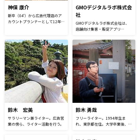
神保 康介
GMOデジタルラボ株式会
社
新卒（04'）から広告代理店のア
カウントプランナーとして12年
GMOデジタルラボ株式会社は、
間（日経社→ADK）幅広い業種の
店舗向け集客・販促アプリ
クライアントを担当後、ITベンチ
「GMOおみせアプリ」を提供し
ャー（DeNA→カカクコム）のメ
ているソリューション企業です。
ディア事業部編集部にて広告制作
札幌、仙台、静岡、東京を中心に
を担当。ナショクラ中心に3年間
オーナー様やWEB担当者様のよ
で120本の記事広告を執筆。その
きパートナーとして、「おみせア
後㈱ベーシックのferret編集部に
プリ」の提供を始め、「WEBサ
て編集長業務を1年半務めたのち
イト制作」、「WEBコンサルサ
に独立→淡路島へ移住。現在はホ
ービス」などを行っております。
イポイカプセル型ドームハウスの
自宅兼事務所にて、広告コピーラ
イター兼外付け編集長として活動
中。コピー実績はコチラ
→https://note.com/ad_writer/n/na64db333d0fa
鈴木 宏美
鈴木 勇哉
サラリーマン兼ライター。広告営
フリーライター。1994年生ま
業の傍ら、ライター活動を行う。
れ、東京都在住。大学卒業後、公
立小学校教員・学校法人職員を経
て独立。大学で教育学や教育心理