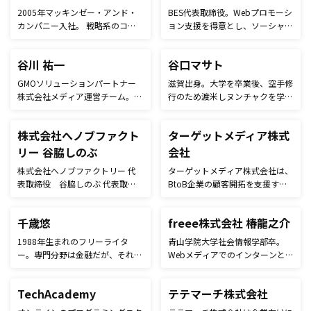
1983年、東京都生まれ。株式会
インドネシアやタイなどの邦字紙
社トライバルメディアハウスに所
で編集者・記者として従事。
属。 日本初のブランドマーケテ
ィングとエンターテイメントマー
ケティングを融合させたマーケテ
ィングレーベル「Modern Age／
モダンエイジ」レーベルヘッド／
チーフコミュニケーションデザイ
ナー、クリエイティブディレクタ
ー。教育機関、観光、食品、人
材、音楽、テレビ局など多くのナ
ショナルクライアントのマーケテ
ィングを支援。音楽マーケティン
グに関する書籍を3冊出版。M-ON
番組審議会有識者委員、尚美学園
高橋 遼
田所 雅之
大学非常勤講師。
株式会社トライバルメディアハウ
イノベーションアナリスト日本と
ス マーケティングデザイン事業
シリコンバレー合わせて、４社の
部 ゼネラルマネージャー/チーフ
企業実績のあるシリアルアントレ
コミュニケーションデザイナー
プレナー。 現在は、株式会社ベ
1983年生まれ。鳥取県出身。 広
ーシックの新規事業担当のChief
告会社を経て、2010年にトライ
Strategic Officerをつとめなが
バルメディアハウスへ参画。 企
ら、シリコンバレーのFenox