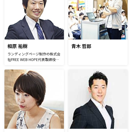
相原 祐樹
青木 哲郎
ランディングページ制作の株式会
社FREE WEB HOPE代表取締役。
都内で数少ないランディングペー
ジ制作専門会社で、年間100本以
上の制作を手掛ける。
BtoC,BtoB等ジャンルを問わず幅
広く制作を行っており、最大コン
バージョン率32%を叩き出す等、
ランディングページ制作・運営の
スペシャリスト集団。