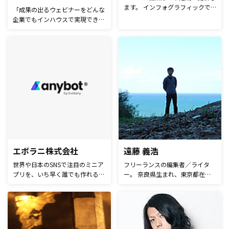
ます。 インフォグラフィックで
「成果の出るウェビナーをどんな
分かりやすくデータを公開しま
企業でもインハウスで実現でき
す。
る」ことを目指し、ウェビナー施
策を中心としたマーケティングの
伴走支援を行っています。主に
BtoBのIT企業様や人材企業様、
コンサルティング企業様など、無
形商材をお持ちの企業様のご支援
を得意としています。
エボラニ株式会社
遠藤 義浩
世界や日本のSNSで注目のミニア
フリーランスの編集者／ライタ
プリを、いち早く誰でも作れる
ー。 奈良県生まれ、東京都在
「anybot」。 ミニアプリ（Mini
住。雑誌『Web Designing』（マ
app）は、電話やメール、LINEな
イナビ出版）の常駐編集者などを
どのオムニチャネルで、企業の自
経て、主にWebクリエイティブや
動接客を実現化します。エボラニ
デジタルマーケティング分野の媒
は、世界の最新ミニアプリや有名
体の編集／執筆、オウンドメディ