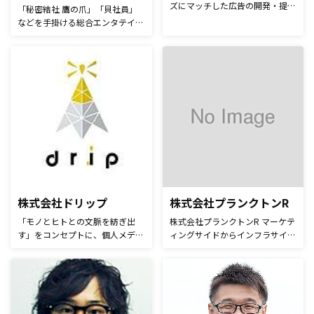
ズにマッチした広告の開発・提供
ルカラーに特化した国内初の会員
「秘密結社 鷹の爪」「貝社員」
を行うアプリマーケティング会社
制メディア「COLOR ME(カラー
などを手掛ける総合エンタテイン
です。 アプリデータに特化した
ミー)」を企画立案、NewsTV社と
メントカンパニー。アニメ制作の
DMP 「ART DMP」を提供。 アプ
協業事業を開始。コスメブランド
ノウハウを生かし、しっかりと組
リの利用を促進するリテンション
とのタイアップイベント、取材実
み立てたストーリーと演出で「観
施策に関する事例やTipsを発信し
績多数。 日本パーソナルカラー
てもらえる」広告動画を制作して
ています。
協会認定アドバイザー 化粧品検
います。
定1級
株式会社ドリップ
株式会社プランクトンR
「モノとヒトとの文脈を紡ぎ出
株式会社プランクトンR マーケテ
す」をコンセプトに、個人メディ
ィングサイドからインフラサイド
アを活用したPR事業や、コンテ
まで、通販/EC業界に精通した人
ンツ制作・編集などを行う。 作
材が集結。 事業者最適の視点
り手ではなく使い手から生まれる
で、豊富なパートナーアライアン
コンテンツは読者からの共感を生
スを駆使したワンストップ通
み、制作する広告コンテンツの読
販/ECソリューション。 ・ダイレ