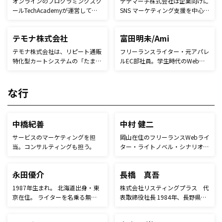
業のマーケティング戦略構築、プ
Venture Capitalのベンチャーパー
ロモーションプランニングおよび
トナーとして、日本及びアジア地
実行に従事。 これまでに大手航
域の投資を担当している。（これ
空会社、ファッションブランド、
まで1500社近いスタートアップ
スポーツブランド、化粧品ブラン
のDue Dilligence実績）また、日
ド、飲料メーカーなどを担当。著
本とシリコンバレーのスタートア
書に『熱狂顧客戦略』。
ップ数社の戦略アドバイザー/ボ
ードメンバーも兼任している。
田中 宏明
田中千晶
2005年マッキンゼー・アンド・
BES代表取締役。Webプロモーシ
カンパニー入社。 戦略系のコン
ョン支援を得意とし、ソーシャル
サルタントを経験後、2006年オ
メディア活用、Webサイトディレ
プト入社。SEMコンサルタントを
クションを実施。マーケティング
経て、SEO事業の立ち上げに従
支援の書籍や連載などの出版活動
事。2010年クロスフィニティに
を数多くの出版社で行っている。
移り、ソーシャルネットワーク関
IT文化の振興とUNIX/Linux文化の
連の新規事業の立ち上げを経験
楽しさを広く伝え、エンジニア同
後、2011年よりLPO事業の立ち
士の連帯を図ることを目的とする
上げに従事。2013年、CROディ
トークイベント「TechLION」の
ビジョンマネージャー就任。
レポートブログを担当。