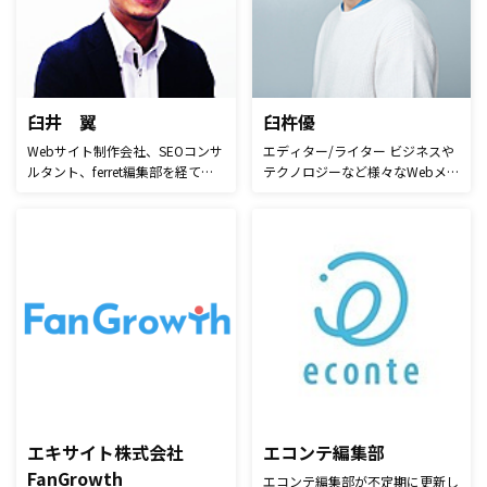
トボットサービスなど新規事業も
ティングを科学する』をテーマに
積極的に立ち上げています。
IPRの運営を行っており、曖昧な
情報で進行されやすいインフルエ
ンサーマーケティングをデータド
リブンに行っていただくために、
日々サービス開発を行っておりま
臼井 翼
臼杵優
す。
Webサイト制作会社、SEOコンサ
エディター/ライター ビジネスや
ルタント、ferret編集部を経て
テクノロジーなど様々なWebメデ
2016年9月に福島県にUターン。
ィアでの編集・執筆を経験。ま
現在はフリーランスとして、メデ
た、メディアでの執筆だけでな
ィアを運営しつつ企業のメディア
く、企業のオウンドメディア支援
運用支援やWeb制作事業などを行
や採用・コーポレートサイトのコ
う。 「分かり易くて、今日
ンテンツ支援の経験などマーケテ
から活用できる情報発信を目指し
ィング業務に従事できる編集者と
ます！」
して活動している。
エキサイト株式会社
エコンテ編集部
FanGrowth
エコンテ編集部が不定期に更新し