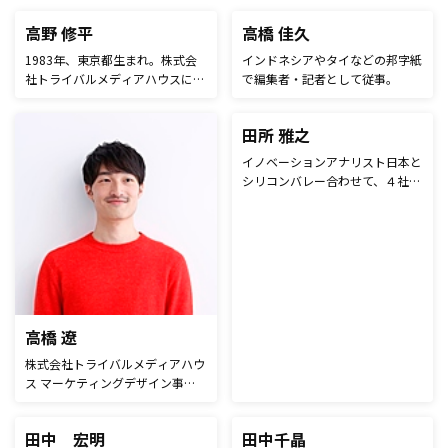
コンサルティング・マーケティン
グ部門の責任者を担当。
鈴木凌
関根裕則
フリーランスのライター兼動画編
埼玉県出身、南カリフォルニア大
集者。在宅にて仕事をすることに
学卒業。野村證券でヘッジファン
特化し、時代に対応した新しい働
ドセールス、海外駐在、投資銀行
き方を模索している。記事執筆に
など幅広い業務を経験し、その後
おいてビジネス分野を中心とし
にSBI証券で投資銀行の部長を務
た行
て、副業や在宅ワークを専門とし
める。タイでは外国人として初め
て活動中。記事ジャンルを問わ
て証券外務員試験に合格。2021
ず、年間100記事以上の記事の執
年10月にベーシックに入社し、
筆をおこなっている。動画制作に
財務IR部部長として資金調達・上
も活動の幅を拡大し、文字と映像
場準備・IR・事業企画を担う。
の双方から的確なメッセージを届
ける手助けを実践。またビジネス
としての記事執筆・動画編集にと
どまらず、個人でのコンテンツ製
作にも着手。Zukxyという名前で
企画構成からパフォーマンスに参
加し、動画やブログ記事を発信。
エンターテインメントの可能性を
追求している。
高野 修平
高橋 佳久