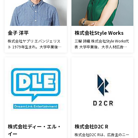
金子 洋平
株式会社Style Works
株式会社ヤプリ エバンジェリス
三輪 詩織 株式会社Style Works代
ト 1979年生まれ。大学卒業後、
表 大学卒業後、大手人材広告会
GMOインターネットにてマーケ
社での営業を経て、IT企業の広報
ティング、新規事業立ち上げを経
に。 イベント企画・メディアキ
験後、起業。「ファッションメデ
ャラバン・取材対応などに従事し
ィア」、「ファッションEC」の
た後、関連企業の取締役に抜擢さ
会社を11年経営し、2016年より
れる。 2017年、パーソナルカラ
アプリ運営プラットフォーム
ーを軸にしたイメージコンサルテ
「Yappli」の株式会社ヤプリに参
ィングを行う株式会社Style
画。
Worksを設立。経営者・広報担当
者をはじめ、ビジネスマン・
OL・主婦・学生など幅広い層を
対象に、東京・名古屋にて月間
150名以上のコンサルティングを
手掛けるサロンを運営し、設立1
株式会社ディー・エル・
株式会社D2C R
年で診断実績2,000名を超える。
イー
株式会社D2C Rは、広告主のニー
さらに2017年12月末、パーソナ