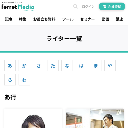
ログイン
会員登録
記事
特集
お役立ち資料
ツール
セミナー
動画
講座
ライター一覧
あ
か
さ
た
な
は
ま
や
ら
わ
あ行