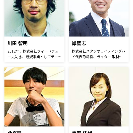
者満足度は平均85%以上。 “想像
クトマーケティングならではの、
を掻き立てるストーリー”の演出
顧客購買心理に沿ってレスポンス
を得意とする。
最大化を叶える、独自理論に基づ
いた広告・販促CRMでのクリエイ
ティブ制作。 ・ダイレクトマー
ケティングに特化した、独自の複
数媒体調達ルートによる、価格優
位性の高い、広告媒体の調達・提
川田 智明
岸智志
案。 ・事業インパクト視点での
2012年、株式会社フィードフォ
株式会社スタジオライティングハ
統率管理で、収益貢献に直結する
ース入社。 新規事業としてデー
イ代表取締役、ライター 取材記
コールセンター（インバウンド・
タフィード最適化サービス「DF
事や書籍執筆、漫画原作など「執
アウトバウンドとも）の戦略的な
PLUS」を立ち上げる。 現在は事
筆」を専門に活動中。目的やター
構築と提供。 ・商品配送と販促
業責任者・プロデューサーとし
ゲットに合わせて情報を文章に落
DM発送、双方の視点から鑑み
て、 外部企業との事業提携から
とし込むのを得意とする。著書に
た、最適な配送コントロールの追
広告主の集客最大化の提案まで幅
「文章で生きる夢をマジメに叶え
求による、物流ソリューションの
広く担当。
てみよう。Webライター実践入
構築と提供。
門」（MdN）、「できるところか
らスタートする コンテンツマー
ケティングの手法88」（共著／
MdN）がある。自らがライティン
グするだけでなく、企業の文章力
講座も担当。今後はビギナーライ
ターや社会人向け講座の開催も予