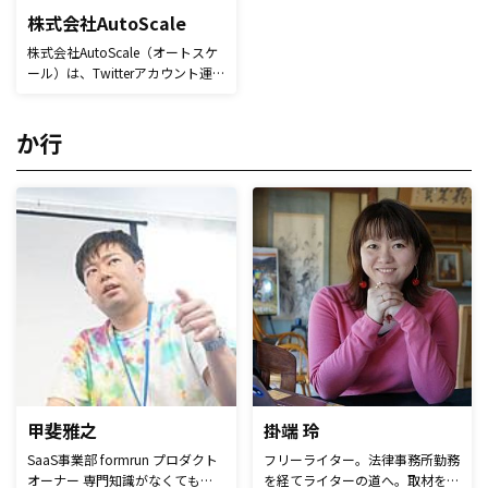
ァンコミュニティの立ち上げ、お
株式会社AutoScale
よび支援に携わる。
株式会社AutoScale（オートスケ
ール）は、Twitterアカウント運
用支援ツール「Cheetah（チータ
ー）」、Twitter アカウントグラ
フィカル分析サービス
か行
「whotwi」を運営しています。
甲斐雅之
掛端 玲
SaaS事業部 formrun プロダクト
フリーライター。法律事務所勤務
オーナー 専門知識がなくてもフ
を経てライターの道へ。取材を中