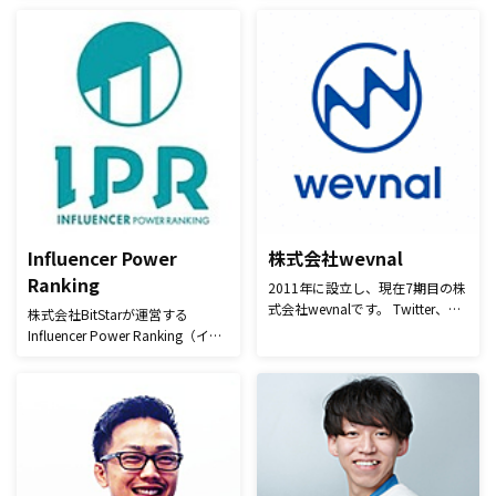
年株式会社ベーシックに入社。イ
い、共に生活者の幸せを実現す
ベントレポート、インタビュー記
る」を事業ビジョンに掲げていま
事を中心に執筆しています。
す。様々な業界のお客様企業のマ
ーケティングに寄り添うパートナ
ーとして、ともに生活者の幸せに
貢献することを目指します。生活
者の暮らしや想いを理解するため
の情報基盤をもって、お客様企業
が保有するデータをアクティベー
ション（活用価値を拡張）するこ
とで、生活者視点に立ったマーケ
ティングの実現を支援して参りま
Influencer Power
株式会社wevnal
す。
Ranking
2011年に設立し、現在7期目の株
式会社wevnalです。 Twitter、
株式会社BitStarが運営する
facebookといったSNSに特化し
Influencer Power Ranking（イン
たインターネット代理事業を中心
フルエンサーパワーランキング）
に行っており、最先端で需要のあ
では、各種SNSを対象としてイン
るサービス提供を行っています。
フルエンサーの影響力や投稿に関
沖縄に子会社、ベトナムに開発拠
する実績情報などのビッグデータ
点を構えており、制作からPR、
を収集・解析し、企業様のマーケ
開発までワンストップで提供が可
ティングのサポートを行っていま
能です。 またAI領域であるチャッ
す。 『インフルエンサーマーケ