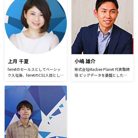
した。 設立当初は検索エンジン
最適化(SEO)のコンサルティング
を広告代理店経由で提供していま
したが、以降CROやアフィリエイ
トなどのソリューションを拡充。
現在はSEOコンサルティングをは
じめ、アフィリエイトを軸とした
パフォーマンスマーケティング、
サイト全体のコンバージョンレー
ト最大化を行うCROコンサルティ
上月 千夏
小嶋 雄介
ングなど、企業のオウンドメディ
ferretのセールスとしてベーシッ
株式会社Macbee Planet 代表取締
ア価値向上を支援しています。
ク入社後、ferretのCS1人目とし
役 ビッグデータを基盤とした分
てCS業務の確立や型化を進め
析・予測・最適化のテクノロジー
る。 掲載企業へのフォローや事
によってマーケティングソリュー
例記事執筆が中心。 「犬が大好
ションを提供。最先端のAI・ディ
きでイタリアングレーハウンドと
ープラーニング技術を取り入れた
暮らしています！」
独自開発のプロダクトで、消費者
行動などの膨大なデータとクライ
アントが活用できていないデータ
を掛け合わせた分析を行う。マー
ケティング効果の最大化や最適化
を図る企業として「アジアNo.1