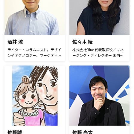
おり、商品やサービスを生活者に
ーたっぷりの塩でお願いします。
届けていくコミュニケーションシ
ナリオとスキームのご提案を行っ
ております。
酒井 涼
佐々木 綾
ライター・コラムニスト。デザイ
株式会社Blue 代表取締役／マネ
ンやテクノロジー、マーケティン
ージング・ディレクター 国内外
グやライフハック系の記事が得
の企業のマーケティング及びブラ
意。2016年からferretでも記事の
ンディング分野で、10年以上の
執筆を開始。
経験を持つ。 「おしゃれなブラ
ンド」ではなく、しっかりお金を
生み出すことのできる「独自性の
あるブランド」をもっと日本に増
やしたいという想いから、2016
年1月に株式会社Blueを設立。
現在は、スタートアップ企業や大
手代理店などを対象に、マーケテ
ィング及びブランディング戦略の
立案から実施支援を主に行ってい
る。
佐藤誠
佐藤 亮太