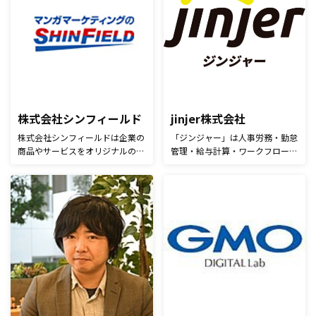
に事業譲渡。本人も移籍した。現
在、Jooto事業本部 本部長
株式会社シンフィールド
jinjer株式会社
株式会社シンフィールドは企業の
「ジンジャー」は人事労務・勤怠
商品やサービスをオリジナルのマ
管理・給与計算・ワークフロー・
ンガにして集客する「マンガマー
経費精算など、人事労務の効率化
ケティング」を行っています。登
を支援するクラウドシステムで
録マンガ家は500名以上で、マン
す。いつもの人事業務を「一元化
ガ×Webマーケティングでクライ
されたCore HRデータベース」で
アント様のROIの改善を目指しま
効率化・自動化し、各システムに
す
おける情報登録や変更の手間を削
減します。