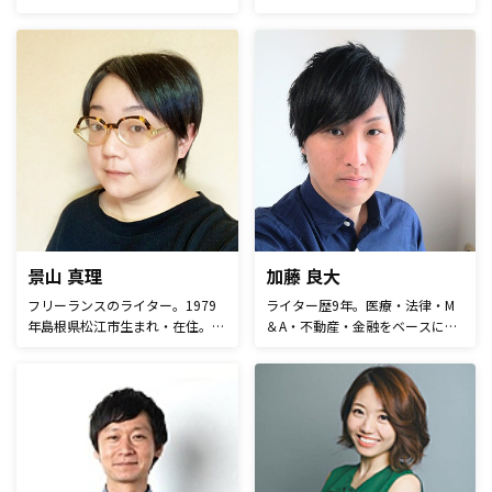
ォームの作成や顧客の管理が簡単
心に活動している。求人・採用広
にできるサービス formrun（フォ
告のほか、医療関係の記事を多く
ームラン）のプロダクトオーナー
手がける。
を務めています。 ferret編集部時
代は、ソーシャルメディアマーケ
ティング、ライティング、イベン
ト施策などを担当。 その後、1個
からオリジナルグッズを作れる
ECサービス「Canvath」を担当
し、2018年3月にGMOペパボヘ
事業譲渡しました。 労務系スタ
ートアップのメディアでは、社労
士さんや弁護士さんの記事編集も
景山 真理
加藤 良大
担当。 ローカルメディア等にて
フリーランスのライター。1979
ライター歴9年。医療・法律・M
編集長経験もあります。
年島根県松江市生まれ・在住。
＆A・不動産・金融をベースに、
EC店舗、タウン情報誌制作会
幅広い専門記事を執筆。SEOコン
社、マーケティング支援企業など
サルタントとして、多くの企業の
への勤務経験あり。得意分野は
WEB集客に携わってきた。合計
ECのセールスメルマガ、コンテ
取引数300社以上。執筆本数
ンツマーケティング、働き方
16,000本以上。
×DXなど。