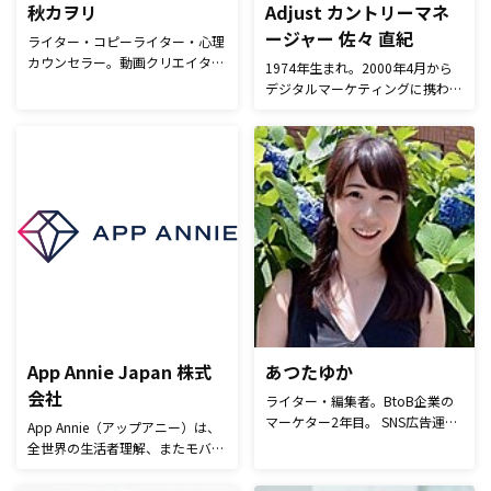
秋カヲリ
Adjust カントリーマネ
ージャー 佐々 直紀
ライター・コピーライター・心理
カウンセラー。動画クリエイター
1974年生まれ。2000年4月から
取材メディア「スター研究所」編
デジタルマーケティングに携わ
集長。1990年生まれ、都内在
り、オンラインモールのキュリオ
住。求人広告・化粧品会社・社史
シティ、Yahoo!ショッピング、
制作会社を経て独立。心理・人
ショッピングサーチビカム、リタ
事・美容を専門に幅広く執筆し、
ーゲティング・DMPのVizuryにて
累計300人に取材。
AE、AM、マーケティング業務を
経験。2016年1月からTUNEの日
本法人の立ち上げメンバーとし
て、本格的にアプリ計測分野に参
入、2016年11月よりAdjustに参
画。数々のスタートアップの立ち
上げから軌道に乗せた経験を生か
し、カントリーマネージャーとし
てAdjustの日本オフィスを統括し
App Annie Japan 株式
あつたゆか
ている...
会社
ライター・編集者。BtoB企業の
マーケター2年目。 SNS広告運
App Annie（アップアニー）は、
用、販促物作成、セミナー運営、
全世界の⽣活者理解、またモバイ
Webサイトディレクションなど幅
ル戦略の⾼度化に役⽴つモバイル
広くプロモーション業務を行う。
市場データと分析プラットフォー