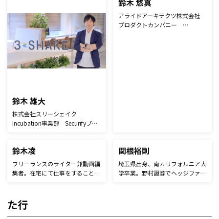
学を研究していたこともあり、教
育や心理学が強み。そのほか、ガ
ジェット関連の記事や日本の文化
を紹介する記事などを中心に幅広
く執筆を行う。海外事例を日本語
で紹介するなど、英語力を生かし
た記事も執筆している。自身のブ
ログでは、教員経験やライターと
しての経験を発信中。
鈴木 雄大
鈴木 悠真
株式会社スリーシェイク
アライドアーキテクツ株式会社
Incubation事業部 Securifyプロ
プロダクトカンパニー
ダクトマネージャー。 新卒で独
Promotion本部 Promotion事
立系SIerに入社し、アプリケーシ
業部 部長 PR会社等を経て2017
ョンの開発のほか、PLとしてプ
年にアライドアーキテクツに入
ロジェクトやメンバーマネジメン
社。広告代理店向けの営業担当と
トに携わる。その後、スリーシェ
して、自社サービスの販売及びマ
イクへ入社。現在は、Webアプリ
ス広告等と組み合わせたSNS施策
ケーション脆弱性診断ツール
のプランニング業務を担当。
「Securify（セキュリファイ）」
2018年よりTwitterを活用した自
のプロダクトマネージャーとして
社プロダクト事業を立ち上げ、現
事業拡大を牽引。
在はPromotion事業全体の営業・