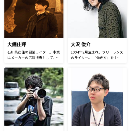
企業のミニアプリ活用法を紹介
アの企画／コンテンツ制作などに
し、ミニアプリで業務自動化やマ
携わる。
ーケティングオートメーションを
実現して日本の企業を支援してい
きます。
大鋸佳輝
大沢 俊介
石川県在住の副業ライター。本業
1994年2月生まれ。フリーランス
はメーカーの広報担当として、プ
のライター。 「働き方」を中心
レスリリースの作成やSNS運用に
に執筆中。現在はライターとして
従事。学生時代からライターとし
活動しつつ、Web制作、PR支援
て活動し、開始3ヶ月目で新卒月
や雑司が谷でカフェ・バーの共同
収を稼げるように。得意分野はキ
経営、ゲストハウスの運営なども
ャリア系・料理系。これまでもジ
行なう。
ャンルを問わず様々な執筆を経
験。記事作成はもちろん、編集や
キーワード選定、SEO対策、ペル
ソナ設定なども可能。 ライター
の他、デザイナーや動画編集、マ
ーケターとしても活動中。将来は
ブランディング事業・カフェ事業
を検討中。