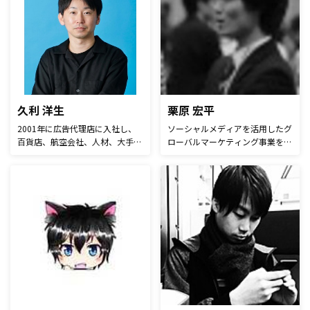
久利 洋生
栗原 宏平
2001年に広告代理店に入社し、
ソーシャルメディアを活用したグ
百貨店、航空会社、人材、大手食
ローバルマーケティング事業を運
品メーカーなどのプロモーション
営。ヨーロッパのブロックチェー
を担当。2014年にクックパッド
ンプロジェクトPUBLIQの日本ア
に転職しデータを活用したマーケ
ンバサダーも兼務。主に英語圏の
ティングを本格的に勉強する。そ
マーケティング情報、記事を元に
の後、総合広告代理店に戻りマー
最先端のデジタルマーケティング
ケティングプロデューサー集団
情報をご紹介します。Facebook
（P-room）を立ち上げ、 マーケ
ページ「最先端の海外マーケティ
テイング設計/実施プラン/プロジ
ング情報」では英語記事、ラジオ
ェクト管理を多くの企業に提供し
での情報紹介も行っています。
目標達成や売上拡大に貢献。戦略
設計から企画、プロモーション計
画・PR計画、クリエイティブデ