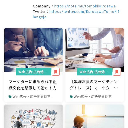
Company：
https://note.mu/tomokikurosawa
Twitter：
https://twitter.com/KurosawaTomoki?
lang=ja
Web広告・広告効果測定
Web広告・広告効果測定
マーケターに求められる組
【黒澤友貴のマーケティン
織文化を想像して動かす力
グトレース】マーケターが
鍛えたいKPI・KGIと向き合
Web広告・広告効果測定
Web広告・広告効果測定
う力