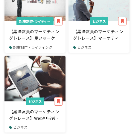
記事制作・ライティング
ビジネス
【黒澤友貴のマーケティン
【黒澤友貴のマーケティン
グトレース】良いマーケテ
グトレース】マーケティン
ィング分析5つの視点-自己
グ思考力を鍛えるためのト
記事制作・ライティング
ビジネス
満足な分析に陥らないため
レーニングとは？
のポイント-
ビジネス
【黒澤友貴のマーケティン
グトレース】Web担当者が
もつべきマーケティング思
ビジネス
考とは？