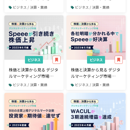
【2023年8月編】WACULの
【2023年7月編】クロスセ
ビジネス / 決算・業績
ビジネス / 決算・業績
株価上昇が続く
ル売上好調が牽引しWACUL
大幅増益
ビジネス
ビジネス
株価と決算から見る デジタ
株価と決算から見る デジタ
ルマーケティング市場
ルマーケティング市場
【2023年6月編】Speeeが
【2023年5月編】各社明暗
ビジネス / 決算・業績
ビジネス / 決算・業績
引き続き株価上昇
が分かれる中でSpeeeが好
決算・ステーブルコイン関
連ビジネスへの期待で株価
が急上昇