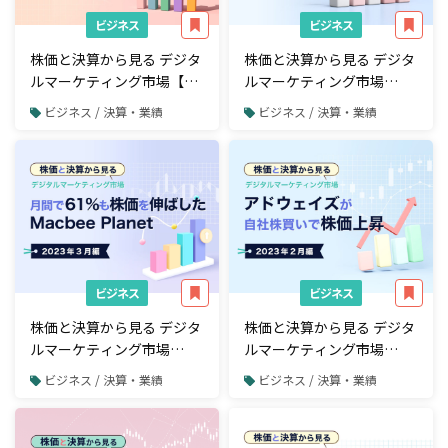
ビジネス
ビジネス
株価と決算から見る デジタ
株価と決算から見る デジタ
ルマーケティング市場【四
ルマーケティング市場
半期決算・2023年夏編】投
【2023年4月編】WACULが
ビジネス / 決算・業績
ビジネス / 決算・業績
資家の期待値を下回った企
3期連続増益を達成
業が大勢を占める
ビジネス
ビジネス
株価と決算から見る デジタ
株価と決算から見る デジタ
ルマーケティング市場
ルマーケティング市場
【2023年3月編】月間で
【2023年2月編】アドウェ
ビジネス / 決算・業績
ビジネス / 決算・業績
61％も株価を伸ばした
イズが自社株買いで株価上
Macbee Planet
昇