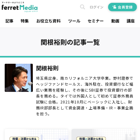
ログイン
会員登録
記事
特集
お役立ち資料
ツール
セミナー
動画
講座
関根裕則の記事一覧
関根裕則
埼玉県出身、南カリフォルニア大学卒業。野村證券で
ヘッジファンドセールス、海外駐在、投資銀行など幅
広い業務を経験し、その後にSBI証券で投資銀行の部
長を務める。タイでは外国人として初めて証券外務員
試験に合格。2021年10月にベーシックに入社し、財
務IR部部長として資金調達・上場準備・IR・事業企画
を担う。