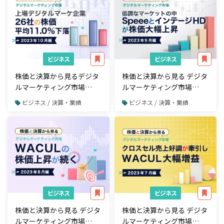
ビジネス
ビジネス
株価と決算から見るデジタ
株価と決算から見る デジタ
ルマーケティング市場
ルマーケティング市場
【2023年10月編】上場デジ
【2023年9月編】低調なマ
ビジネス / 決算・業績
ビジネス / 決算・業績
タルマーケティング企業26
ーケットの中でSpeeeとイ
社の株価は平均11.0%下落
ンテージHDの株価が大きく
上昇
ビジネス
ビジネス
株価と決算から見る デジタ
株価と決算から見る デジタ
ルマーケティング市場
ルマーケティング市場