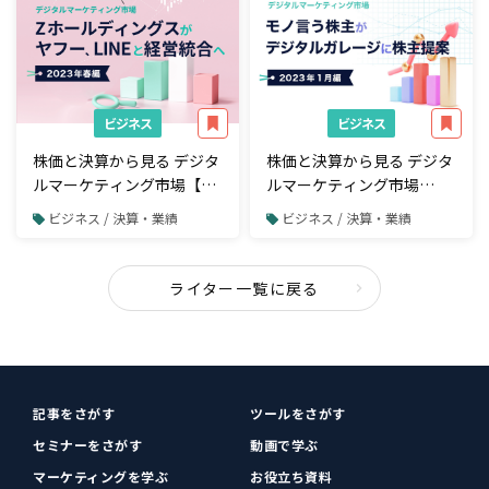
ビジネス
ビジネス
株価と決算から見る デジタ
株価と決算から見る デジタ
ルマーケティング市場【四
ルマーケティング市場
半期決算・2023年春編】 Z
【2023年1月編】モノ言う
ビジネス / 決算・業績
ビジネス / 決算・業績
ホールディングスが中核子
株主がデジタルガレージに
会社であるヤフー、LINEと
株主提案
経営統合へ
ライター一覧に戻る
記事をさがす
ツールをさがす
セミナーをさがす
動画で学ぶ
マーケティングを学ぶ
お役立ち資料