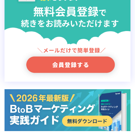
株価上昇率第1位：Speee（+29.87%）
同社は市場分析情報とデジタル技術を活用した
マーケテ
ィング
事業やDX事業を展開しています。