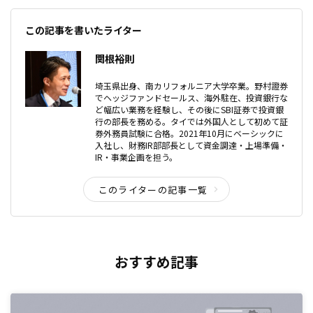
この記事を書いたライター
同社の株価は好調な業績によって上昇傾向にありました
が、9月
関根裕則
埼玉県出身、南カリフォルニア大学卒業。野村證券
でヘッジファンドセールス、海外駐在、投資銀行な
ど幅広い業務を経験し、その後にSBI証券で投資銀
行の部長を務める。タイでは外国人として初めて証
券外務員試験に合格。2021年10月にベーシックに
入社し、財務IR部部長として資金調達・上場準備・
IR・事業企画を担う。
このライターの記事一覧
おすすめ記事