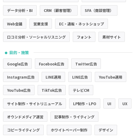
データ分析・BI
CRM（顧客管理）
SFA（商談管理）
Web会議
営業支援
EC・通販・ネットショップ
口コミ分析・ソーシャルリスニング
フォント
素材サイト
目的・施策
●
Google広告
Facebook広告
Twitter広告
Instagram広告
LINE運用
LINE広告
YouTube運用
YouTube広告
TikTok広告
テレビCM
サイト制作・サイトリニューアル
LP制作・LPO
UI
UX
オウンドメディア運営
記事制作・ライティング
コピーライティング
ホワイトペーパー制作
デザイン