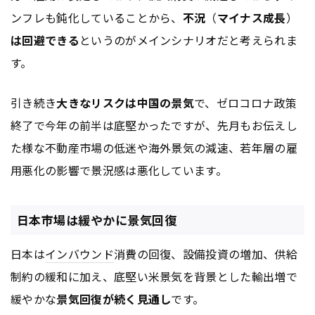
ンフレも鈍化していることから、
不況
（
マイナス成長
）
は回避できる
というのがメインシナリオだと考えられま
す。
引き続き
大きなリスクは中国の景気
で、ゼロコロナ政策
終了で今年の前半は底堅かったですが、先月もお伝えし
た様な不動産市場の低迷や海外景気の減速、若年層の雇
用悪化の影響で景況感は悪化しています。
日本市場は緩やかに景気回復
日本は
インバウンド
消費の回復、設備投資の増加、供給
制約の緩和に加え、底堅い米景気を背景とした輸出増で
緩やかな
景気回復が続く見通し
です。