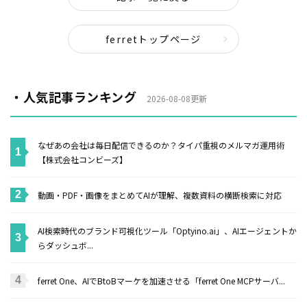
ferretトップページ
・人気記事ランキング
2026-08-08更新
なぜあの会社は毎日配信できるのか？タイパ重視のメルマガ運用術
【株式会社コンビーズ】
動画・PDF・画像をまとめてAIが理解、複数資料の横断検索に対応
AI検索時代のブランド可視化ツール「Optyino.ai」、AIエージェントか
らダッシュボ...
ferret One、AIでBtoBマーケを加速させる「ferret One MCPサーバ...