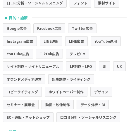
口コミ分析・ソーシャルリスニング
フォント
素材サイト
目的・施策
●
Google広告
Facebook広告
Twitter広告
Instagram広告
LINE運用
LINE広告
YouTube運用
YouTube広告
TikTok広告
テレビCM
サイト制作・サイトリニューアル
LP制作・LPO
UI
UX
オウンドメディア運営
記事制作・ライティング
コピーライティング
ホワイトペーパー制作
デザイン
セミナー・展示会
動画・映像制作
データ分析・BI
EC・通販・ネットショップ
口コミ分析・ソーシャルリスニング