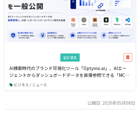
ビジネス
AI検索時代のブランド可視化ツール「Optyino.ai」、AIエー
ジェントからダッシュボードデータを直接参照できる「MCP
接続」機能を一般公開
ビジネス / ニュース
公開日: 2020年05月08日