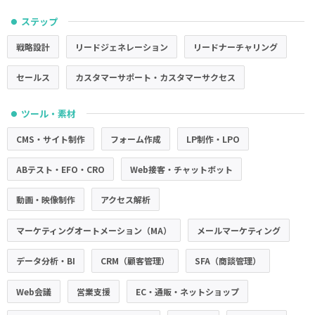
ステップ
●
戦略設計
リードジェネレーション
リードナーチャリング
セールス
カスタマーサポート・カスタマーサクセス
ツール・素材
●
CMS・サイト制作
フォーム作成
LP制作・LPO
ABテスト・EFO・CRO
Web接客・チャットボット
動画・映像制作
アクセス解析
マーケティングオートメーション（MA）
メールマーケティング
データ分析・BI
CRM（顧客管理）
SFA（商談管理）
Web会議
営業支援
EC・通販・ネットショップ