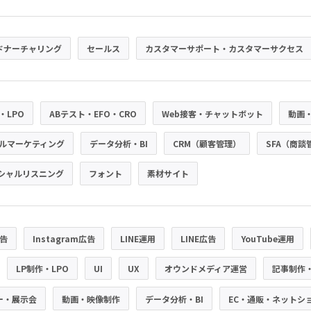
ドナーチャリング
セールス
カスタマーサポート・カスタマーサクセス
・LPO
ABテスト・EFO・CRO
Web接客・チャットボット
動画
ルマーケティング
データ分析・BI
CRM（顧客管理）
SFA（商談
シャルリスニング
フォント
素材サイト
広告
Instagram広告
LINE運用
LINE広告
YouTube運用
LP制作・LPO
UI
UX
オウンドメディア運営
記事制作
ー・展示会
動画・映像制作
データ分析・BI
EC・通販・ネットシ