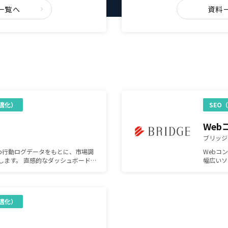
一覧へ
資料
適化）
SEO
ブリッジ
Web行動ログデータをもとに、市場調
Webコ
します。 直感的なダッシュボード
幅広いソ
C（自社・競合・市場）分析。 これ一
ー・シス
ブンなマーケティングを可能にしま
の課題を
適化）