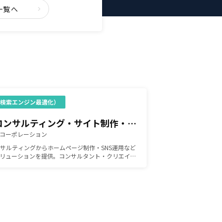
一覧へ
（検索エンジン最適化）
Webコンサルティング・サイト制作・システム開発・運用支援
コーポレーション
ンサルティングからホームページ制作・SNS運用など
リューションを提供。コンサルタント・クリエイタ
テムエンジニアなどの各分野の専門家が在籍。貴社
解決する最適な方法をご提案します。