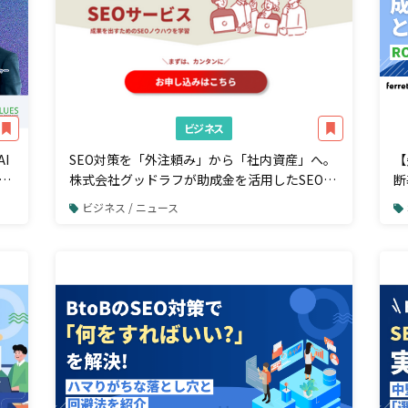
ビジネス
I
SEO対策を「外注頼み」から「社内資産」へ。
【
推
株式会社グッドラフが助成金を活用したSEO内
断
製化支援サービスの提供を開始
ビジネス / ニュース