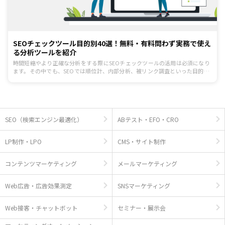
SEOチェックツール目的別40選！無料・有料問わず実務で使え
る分析ツールを紹介
時間短縮やより正確な分析をする際にSEOチェックツールの活用は必須になり
ます。その中でも、SEOでは順位計、内部分析、被リンク調査といった目的の
ために複数のツールを使いこなすケースが多いです。今回は、SEO対策で活用
できるツールを40個まとめました。
SEO（検索エンジン最適化）
ABテスト・EFO・CRO
LP制作・LPO
CMS・サイト制作
コンテンツマーケティング
メールマーケティング
Web広告・広告効果測定
SNSマーケティング
Web接客・チャットボット
セミナー・展示会