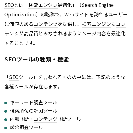
SEO
とは「
検索エンジン
最適化」（Search Engine
Optimization）の略称で、
Webサイト
を訪れるユーザー
に価値のある
コンテンツ
を提供し、
検索エンジン
に
コン
テンツ
が高品質とみなされるように
ページ
内容を最適化
することです。
SEOツールの種類・機能
「
SEO
ツール」を言われるものの中には、下記のような
各種ツールが存在します。
キーワード調査ツール
検索順位の計測ツール
内部診断・
コンテンツ
診断ツール
競合調査ツール