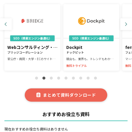
SEO（検索エンジン最適化）
SEO（検索エンジン最適化）
Webコンサルティング・サイト制作・システム開発・運用支援
Dockpit
fer
ブリッジコーポレーション
ドックピット
フェ
官公庁・病院・大学・ECのサイト制作・運用など幅広い実績あり
競合も、業界も、トレンドもわかる、リサーチエンジン
無料トライアル
無料
まとめて資料ダウンロード
おすすめお役立ち資料