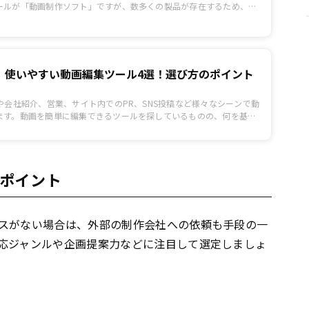
ールが「動画制作ソフト」ですが、数多くの製品が存在するため、目
らソフト選びをすることが肝要です。この記事ではビジネスパーソン
作ツールの選び方のポイントについて、具体的なソフト22選を挙げつ
】使いやすい動画編集ツール4選！選び方のポイント
や会社紹介、営業、サイト内でのPR、SNS投稿など様々なシーンで動
ます。動画を簡単に編集できるツールを探しているものの、何を基準
迷っている方も多いのではないでしょうか。本記事では、初心者にお
ツールを紹介するとともに、自社に適したツールを選ぶためのポイン
ポイント
スがない場合は、外部の制作会社への依頼も手段の一
応ジャンルや企画提案力などに注目して選定しましょ