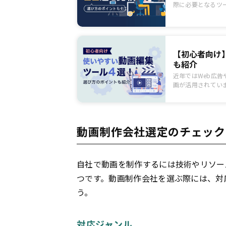
際に必要となるツ
的を明確にしてか
に向けて、動画制
つお伝えします。
【初心者向け
も紹介
近年ではWeb広告
画が活用されてい
に選べば良いのか
すすめの動画編集
トも解説します。
動画制作会社選定のチェック
自社で動画を制作するには技術やリソー
つです。動画制作会社を選ぶ際には、対
う。
対応ジャンル