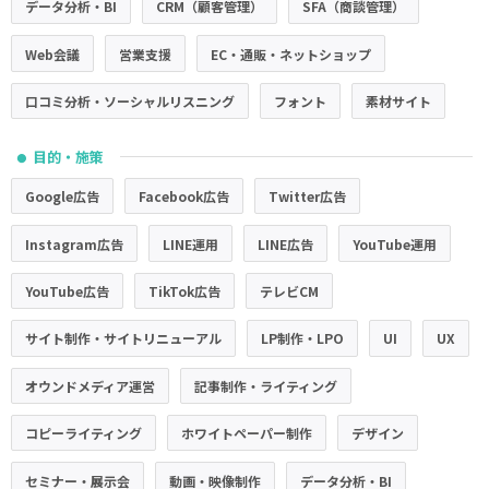
データ分析・BI
CRM（顧客管理）
SFA（商談管理）
Web会議
営業支援
EC・通販・ネットショップ
口コミ分析・ソーシャルリスニング
フォント
素材サイト
目的・施策
●
Google広告
Facebook広告
Twitter広告
Instagram広告
LINE運用
LINE広告
YouTube運用
YouTube広告
TikTok広告
テレビCM
サイト制作・サイトリニューアル
LP制作・LPO
UI
UX
オウンドメディア運営
記事制作・ライティング
コピーライティング
ホワイトペーパー制作
デザイン
セミナー・展示会
動画・映像制作
データ分析・BI