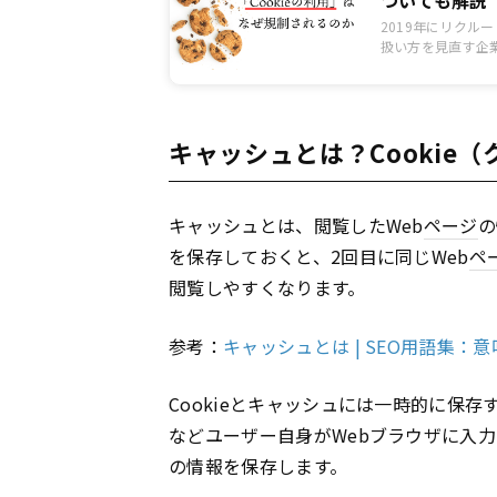
2019年にリク
扱い方を見直す企
2020年以降は
す。 特に多くのイ
ターゲティング広告
でのように使えな
キャッシュとは？Cookie
キャッシュとは、閲覧したWeb
ページ
の
を保存しておくと、2回目に同じWeb
ペ
閲覧しやすくなります。
参考：
キャッシュとは | SEO用語集：意味/
Cookieとキャッシュには一時的に保存
などユーザー自身がWebブラウザに入
の情報を保存します。