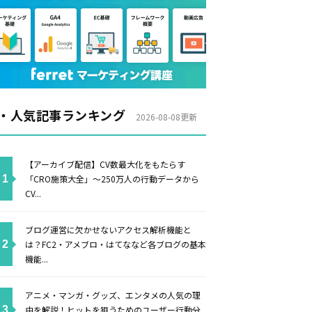
・人気記事ランキング
2026-08-08更新
【アーカイブ配信】CV数最大化をもたらす
「CRO施策大全」〜250万人の行動データから
CV...
ブログ運営に欠かせないアクセス解析機能と
は？FC2・アメブロ・はてななど各ブログの基本
機能...
アニメ・マンガ・グッズ、エンタメの人気の理
由を解説！ヒットを狙うためのユーザー行動分