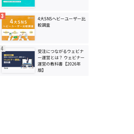
4大SNSヘビーユーザー比
較調査
受注につながるウェビナ
ー運営とは？ ウェビナー
運営の教科書【2026年
版】