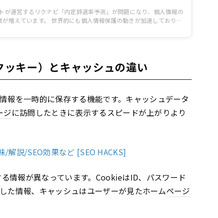
ルートが運営するリクナビ「内定辞退率予測」が問題になり、個人情報の
業が増えています。 世界的にも個人情報保護の動きが加速しており、
日本企業もより厳しい基準でデータを扱わなければならなくなりそうで
ンターネット企業に影響を及ぼしそうなのが「Cookieの規制」です。
などインターネット広告にもよく活用されているCookie が、今ま
くなる可能性があります。
（クッキー）とキャッシュの違い
情報を一時的に保存する機能です。キャッシュデータ
ージ
に訪問したときに表示するスピードが上がりより
解説/SEO効果など [SEO HACKS]
する情報が異なっています。CookieはID、パスワード
力した情報、キャッシュはユーザーが見たホーム
ページ