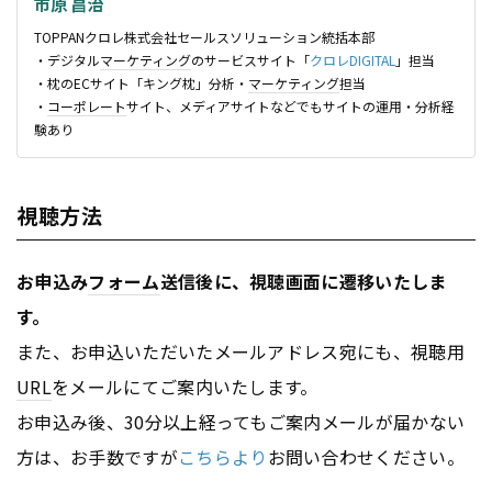
市原 昌治
TOPPANクロレ株式会社セールスソリューション統括本部
・デジタル
マーケティング
のサービスサイト「
クロレDIGITAL
」担当
・枕のECサイト「キング枕」分析・
マーケティング
担当
・
コーポレート
サイト、メディアサイトなどでもサイトの運用・分析経
験あり
視聴方法
お申込み
フォーム
送信後に、視聴画面に遷移いたしま
す。
また、お申込いただいたメールアドレス宛にも、視聴用
URL
をメールにてご案内いたします。
お申込み後、30分以上経ってもご案内メールが届かない
方は、お手数ですが
こちらより
お問い合わせください。