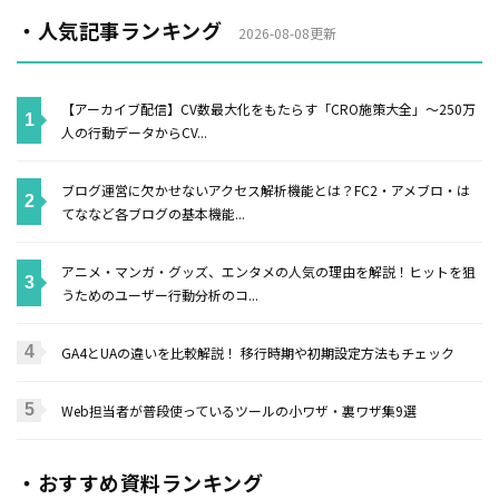
・人気記事ランキング
2026-08-08更新
【アーカイブ配信】CV数最大化をもたらす「CRO施策大全」〜250万
人の行動データからCV...
ブログ運営に欠かせないアクセス解析機能とは？FC2・アメブロ・は
てななど各ブログの基本機能...
アニメ・マンガ・グッズ、エンタメの人気の理由を解説！ヒットを狙
うためのユーザー行動分析のコ...
GA4とUAの違いを比較解説！ 移行時期や初期設定方法もチェック
Web担当者が普段使っているツールの小ワザ・裏ワザ集9選
・おすすめ資料ランキング