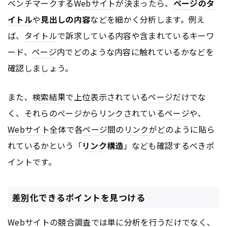
ベンチマークする
Webサイト
が決まったら、
ページ
の
タ
イトル
や
見出しの内容
などを細かく分析します。例え
ば、
タイトル
で訴求している内容や含まれているキーワ
ード、
ページ
内でどのような内容に触れているかなどを
確認しましょう。
また、
検索結果
で上位表示されている
ページ
だけでな
く、それらのぺージから
リンク
されている
ページ
や、
Webサイト
全体で各
ページ
間の
リンク
がどのように貼ら
れているかという「
リンク
構造
」なども確認するべきポ
イントです。
差別化できるポイントを見つける
Webサイト
の競合調査では単に分析を行うだけでなく、