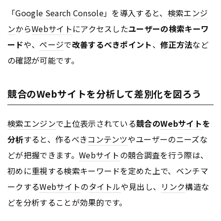
「
Google Search Console
」を導入すると、
検索エンジ
ン
から
Webサイト
にアクセスした
ユーザーの検索キーワ
ード
や、
ページ
で
改善するべきポイント
、
修正方法
など
の確認が可能です。
競合のWebサイトを分析して差別化を図ろう
検索エンジン
で上位表示されている
競合の
Webサイト
を
分析
すると、作るべき
コンテンツ
やユーザーのニーズな
どが把握できます。
Webサイト
の競合調査を行う際は、
初めに重視する検索キーワードを定めた上で、ベンチマ
ークする
Webサイト
の
タイトル
や見出し、
リンク
構造な
どを分析することが効果的です。