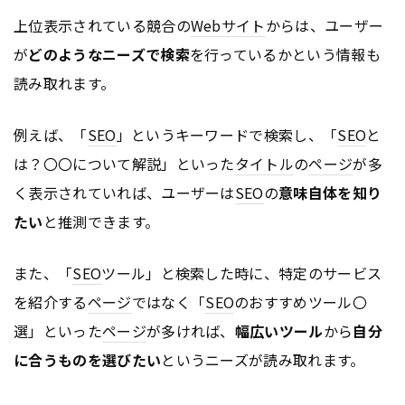
上位表示されている競合の
Webサイト
からは、ユーザー
が
どのようなニーズで検索
を行っているかという情報も
読み取れます。
例えば、「
SEO
」というキーワードで検索し、「
SEO
と
は？〇〇について解説」といった
タイトル
の
ページ
が多
く表示されていれば、ユーザーは
SEO
の
意味自体を知り
たい
と推測できます。
また、「
SEO
ツール」と検索した時に、特定のサービス
を紹介する
ページ
ではなく「
SEO
のおすすめツール〇
選」といった
ページ
が多ければ、
幅広いツール
から
自分
に合うものを選びたい
というニーズが読み取れます。