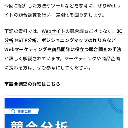
今回ご紹介した方法やツールなどを参考に、ぜひ
Webサ
イト
の競合調査を行い、差別化を図りましょう。
下記の資料では、
Webサイト
の競合調査だけでなく、
3C
分析
や
STP分析
、
ポジショニングマップの作り方
など
Web
マーケティング
や商品開発に役立つ競合調査の手法
が詳しく解説されています。
マーケティング
や商品企画
に携わる方は、ぜひ参考にしてください。
▼競合調査の詳細はこちら