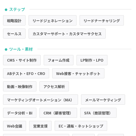
ステップ
●
戦略設計
リードジェネレーション
リードナーチャリング
セールス
カスタマーサポート・カスタマーサクセス
ツール・素材
●
CMS・サイト制作
フォーム作成
LP制作・LPO
ABテスト・EFO・CRO
Web接客・チャットボット
動画・映像制作
アクセス解析
マーケティングオートメーション（MA）
メールマーケティング
データ分析・BI
CRM（顧客管理）
SFA（商談管理）
Web会議
営業支援
EC・通販・ネットショップ