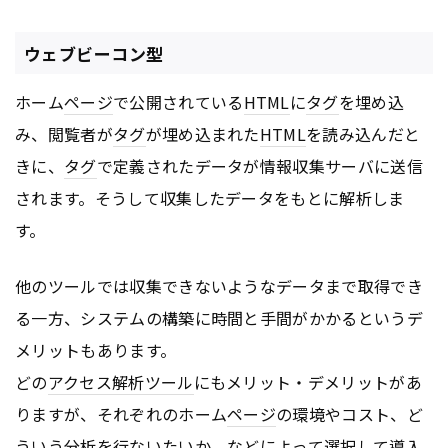
ウェブビーコン型
ホーム
ページ
で公開されている
HTML
に
タグ
を埋め込
み、閲覧者が
タグ
が埋め込まれた
HTML
を読み込んだと
きに、
タグ
で定義されたデータが情報収集サーバに送信
されます。そうして収集したデータをもとに解析しま
す。
他のツールでは収集できないようなデータまで取得でき
る一方、システムの構築に時間と手間がかかるというデ
メリットもあります。
どの
アクセス解析ツール
にもメリット・デメリットがあ
りますが、それぞれのホーム
ページ
の環境やコスト、ど
ういう分析を行ないたいか、などによって選択して導入