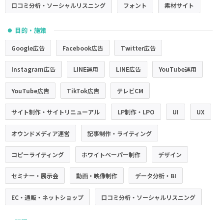
口コミ分析・ソーシャルリスニング
フォント
素材サイト
目的・施策
●
Google広告
Facebook広告
Twitter広告
Instagram広告
LINE運用
LINE広告
YouTube運用
YouTube広告
TikTok広告
テレビCM
サイト制作・サイトリニューアル
LP制作・LPO
UI
UX
オウンドメディア運営
記事制作・ライティング
コピーライティング
ホワイトペーパー制作
デザイン
セミナー・展示会
動画・映像制作
データ分析・BI
EC・通販・ネットショップ
口コミ分析・ソーシャルリスニング