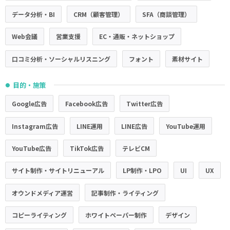
データ分析・BI
CRM（顧客管理）
SFA（商談管理）
Web会議
営業支援
EC・通販・ネットショップ
口コミ分析・ソーシャルリスニング
フォント
素材サイト
目的・施策
●
Google広告
Facebook広告
Twitter広告
Instagram広告
LINE運用
LINE広告
YouTube運用
YouTube広告
TikTok広告
テレビCM
サイト制作・サイトリニューアル
LP制作・LPO
UI
UX
オウンドメディア運営
記事制作・ライティング
コピーライティング
ホワイトペーパー制作
デザイン