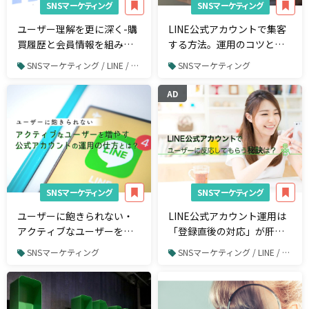
SNSマーケティング
SNSマーケティング
ユーザー理解を更に深く-購
LINE公式アカウントで集客
買履歴と会員情報を組み合
する方法。運用のコツと成
わせたLINE運用の分析とは-
功事例を紹介
SNSマーケティング / LINE / LINE運用
SNSマーケティング
AD
SNSマーケティング
SNSマーケティング
ユーザーに飽きられない・
LINE公式アカウント運用は
アクティブなユーザーを増
「登録直後の対応」が肝！
やす公式アカウントの運用
離脱率90%→20%を実現し
SNSマーケティング
SNSマーケティング / LINE / LINE運用
の仕方とは？
た集客に繋がる適切なアプ
ローチとは？