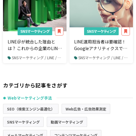
SNSマーケティング
SNSマーケティング
LINE＠が統合した理由と
LINE運用担当者は要確認！
は？ これからの企業のLINE
Googleアナリティクスで
の活用法について聞いてみ
LINEからの流入を計測する
SNSマーケティング / LINE / LINE運用
SNSマーケティング / LINE / LINE運用
た
方法
カテゴリから記事をさがす
Webマーケティング手法
●
SEO（検索エンジン最適化）
Web広告・広告効果測定
SNSマーケティング
動画マーケティング
メールマーケティング
コンテンツマーケティング