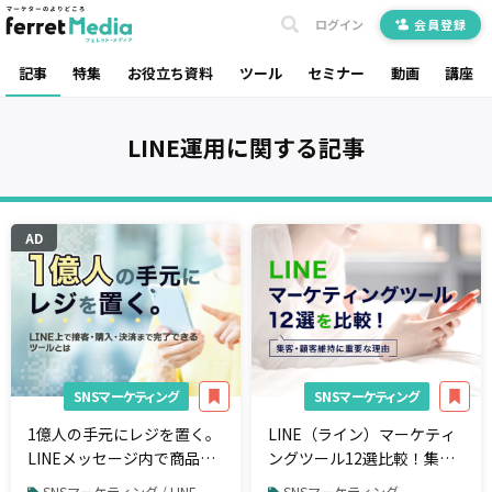
ログイン
会員登録
記事
特集
お役立ち資料
ツール
セミナー
動画
講座
LINE運用
に関する記事
AD
SNSマーケティング
SNSマーケティング
1億人の手元にレジを置く。
LINE（ライン）マーケティ
LINEメッセージ内で商品提
ングツール12選比較！集
案から購入・決済まで完了
客・顧客維持に重要な理由
SNSマーケティング / LINE
SNSマーケティング