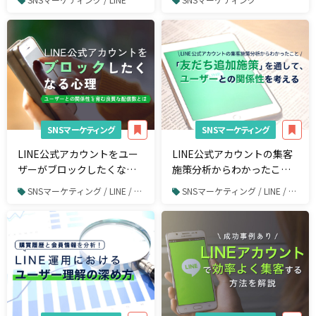
できるツールとは
SNSマーケティング
SNSマーケティング
LINE公式アカウントをユー
LINE公式アカウントの集客
ザーがブロックしたくなる
施策分析からわかったこ
心理を考える-ユーザーとの
と‐「友だち追加施策」を
SNSマーケティング / LINE / LINE運用
SNSマーケティング / LINE / LINE運用
関係性を育む良質な配信数
通して、ユーザーとの関係
とは-
性を考える‐