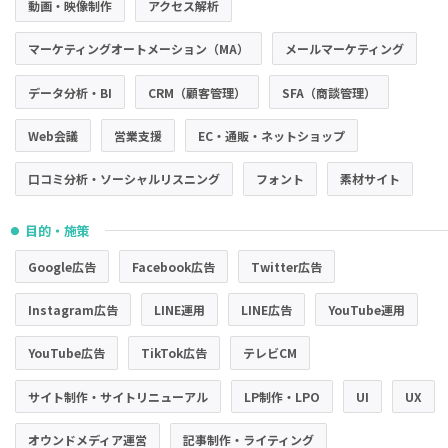
動画・映像制作
アクセス解析
マーケティングオートメーション（MA）
メールマーケティング
データ分析・BI
CRM（顧客管理）
SFA（商談管理）
Web会議
営業支援
EC・通販・ネットショップ
口コミ分析・ソーシャルリスニング
フォント
素材サイト
目的・施策
●
Google広告
Facebook広告
Twitter広告
Instagram広告
LINE運用
LINE広告
YouTube運用
YouTube広告
TikTok広告
テレビCM
サイト制作・サイトリニューアル
LP制作・LPO
UI
UX
オウンドメディア運営
記事制作・ライティング