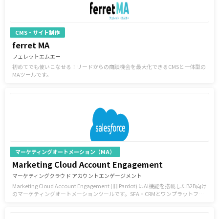
CMS・サイト制作
ferret MA
フェレットエムエー
初めてでも使いこなせる！リードからの商談機会を最大化できるCMSと一体型の
MAツールです。
マーケティングオートメーション（MA）
Marketing Cloud Account Engagement
マーケティングクラウド アカウントエンゲージメント
Marketing Cloud Account Engagement (旧 Pardot) はAI機能を搭載したB2B向け
のマーケティングオートメーションツールです。SFA・CRMとワンプラットフォ
ームで連携することで、リードの獲得から成約に至るまでの顧客プロセスを一気
通貫でサポートし、顧客行動のトラッキング機能やスコアリング機能によって、
成約確率の高いリードを自動で抽出することができます。