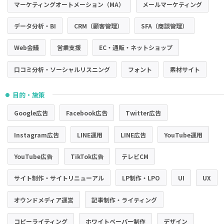
マーケティングオートメーション（MA）
メールマーケティング
データ分析・BI
CRM（顧客管理）
SFA（商談管理）
Web会議
営業支援
EC・通販・ネットショップ
口コミ分析・ソーシャルリスニング
フォント
素材サイト
目的・施策
●
Google広告
Facebook広告
Twitter広告
Instagram広告
LINE運用
LINE広告
YouTube運用
YouTube広告
TikTok広告
テレビCM
サイト制作・サイトリニューアル
LP制作・LPO
UI
UX
オウンドメディア運営
記事制作・ライティング
コピーライティング
ホワイトペーパー制作
デザイン