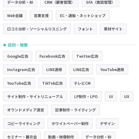
データ分析・BI
CRM（顧客管理）
SFA（商談管理）
Web会議
営業支援
EC・通販・ネットショップ
口コミ分析・ソーシャルリスニング
フォント
素材サイト
目的・施策
●
Google広告
Facebook広告
Twitter広告
Instagram広告
LINE運用
LINE広告
YouTube運用
YouTube広告
TikTok広告
テレビCM
サイト制作・サイトリニューアル
LP制作・LPO
UI
UX
オウンドメディア運営
記事制作・ライティング
コピーライティング
ホワイトペーパー制作
デザイン
セミナー・展示会
動画・映像制作
データ分析・BI