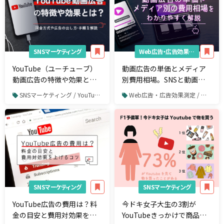
SNSマーケティング
Web広告・広告効果測定
YouTube（ユーチューブ）
動画広告の単価とメディア
動画広告の特徴や効果とは
別費用相場。SNSと動画の
｜課金方式や広告の出し
相性や成功に導くポイント
SNSマーケティング / YouTube / YouTube広告
Web広告・広告効果測定 / 動画広告
方・手順を解説
を紹介
SNSマーケティング
SNSマーケティング
YouTube広告の費用は？料
今ドキ女子大生の3割が
金の目安と費用対効果を上
YouTubeきっかけで商品購