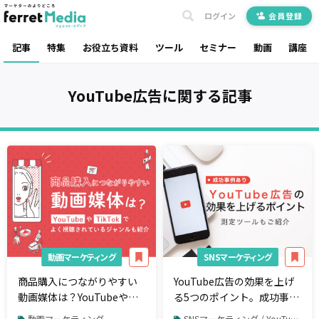
ログイン
会員登録
記事
特集
お役立ち資料
ツール
セミナー
動画
講座
YouTube広告
に関する記事
動画マーケティング
SNSマーケティング
商品購入につながりやすい
YouTube広告の効果を上げ
動画媒体は？YouTubeや
る5つのポイント。成功事例
TikTokでよく視聴されてい
や計測ツールを紹介
動画マーケティング
SNSマーケティング / YouTube / YouTube広告