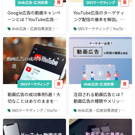
Web広告・広告効果測定
SNSマーケティング
Google広告の動画キャンペ
YouTube広告のターゲティ
ーンとは？YouTube広告を
ング配信の基本を解説。広
成功させるコツ
告効果を最大化するテクニ
Web広告・広告効果測定 / リスティング広告 / Google広告
SNSマーケティング / YouTube / YouTube広告
ック
SNSマーケティング
Web広告・広告効果測定
動画広告の成功事例5選！大
注目される動画広告とは？
切なことはありのままを伝
動画広告の種類やメリッ
えるだけ
ト、媒体ごとの特徴を解
SNSマーケティング / YouTube / YouTube広告
Web広告・広告効果測定 / 動画広告
説！