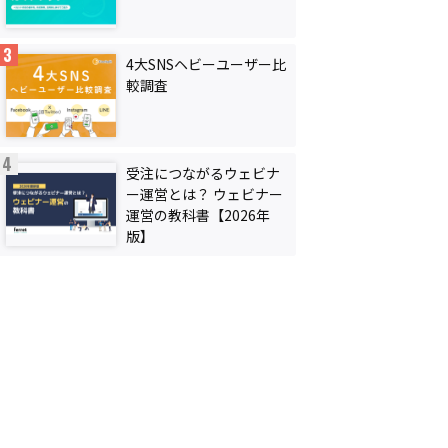
4大SNSヘビーユーザー比
較調査
受注につながるウェビナ
ー運営とは？ ウェビナー
運営の教科書【2026年
版】