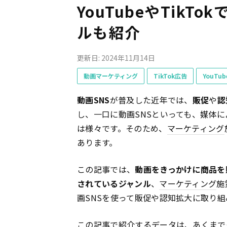
YouTubeやTik
ルも紹介
更新日: 2024年11月14日
動画マーケティング
TikTok広告
YouTu
動画SNS
が普及した近年では、
販促
や
認
し、一口に動画SNSといっても、媒体
は様々です。そのため、
マーケティング
あります。
この記事では、
動画をきっかけに商品を
されているジャンル
、
マーケティング
施
画SNSを使って販促や認知拡大に取り
この記事で紹介するデータは、あくまで