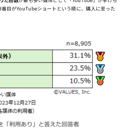
った回数
が最も多い媒体として「YouTube」が挙げら
、3番目がYouTubeショートという順に、購入に至った