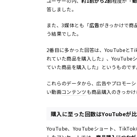
ユーザーの内、
約1割から2割
程度が「
動
答しました。
また、3媒体とも「
広告
がきっかけで商
う結果でした。
2番目に多かった回答は、YouTubeとTi
れていた商品を購入した」、YouTube
ていた商品を購入した」というものです
これらのデータから、
広告
やプロモーシ
い動画
コンテンツ
も商品購入のきっかけ
購入に至った回数はYouTubeが
YouTube、YouTubeショート、T