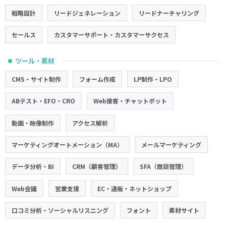
戦略設計
リードジェネレーション
リードナーチャリング
セールス
カスタマーサポート・カスタマーサクセス
ツール・素材
●
CMS・サイト制作
フォーム作成
LP制作・LPO
ABテスト・EFO・CRO
Web接客・チャットボット
動画・映像制作
アクセス解析
マーケティングオートメーション（MA）
メールマーケティング
データ分析・BI
CRM（顧客管理）
SFA（商談管理）
Web会議
営業支援
EC・通販・ネットショップ
口コミ分析・ソーシャルリスニング
フォント
素材サイト