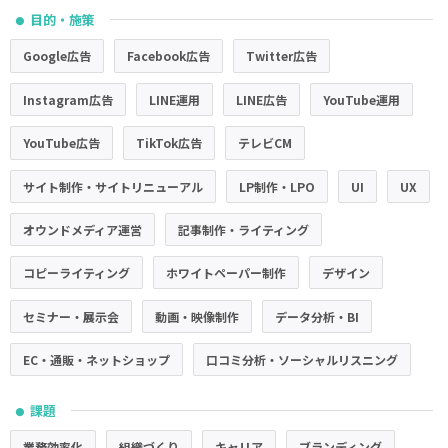
目的・施策
●
Google広告
Facebook広告
Twitter広告
Instagram広告
LINE運用
LINE広告
YouTube運用
YouTube広告
TikTok広告
テレビCM
サイト制作・サイトリニューアル
LP制作・LPO
UI
UX
オウンドメディア運営
記事制作・ライティング
コピーライティング
ホワイトペーパー制作
デザイン
セミナー・展示会
動画・映像制作
データ分析・BI
EC・通販・ネットショップ
口コミ分析・ソーシャルリスニング
課題
●
業務効率化
組織づくり
キャリア
ブランディング