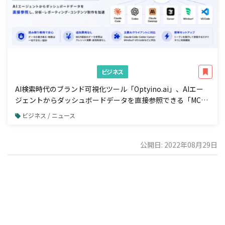
ビジネス
AI検索時代のブランド可視化ツール「Optyino.ai」、AIエー
ジェントからダッシュボードデータを直接参照できる「MCP
接続」機能を一般公開
ビジネス / ニュース
公開日: 2022年08月29日