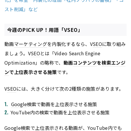
スト削減」など
今週のPICK UP！用語「VSEO」
動画
マーケティング
を内製化するなら、V
SEO
に取り組み
ましょう。V
SEO
とは「Video Search Engine
Optimization」の略称で、
動画
コンテンツ
を
検索エンジ
ン
で上位表示させる施策
です。
V
SEO
には、大きく分けて次の2種類の施策があります。
Google
検索で動画を上位表示させる施策
YouTube内の検索で動画を上位表示させる施策
Google
検索で上位表示される動画が、YouTube内でも