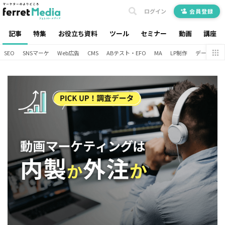
ログイン
会員登録
記事
特集
お役立ち資料
ツール
セミナー
動画
講座
SEO
SNSマーケ
Web広告
CMS
ABテスト・EFO
MA
LP制作
データ分析