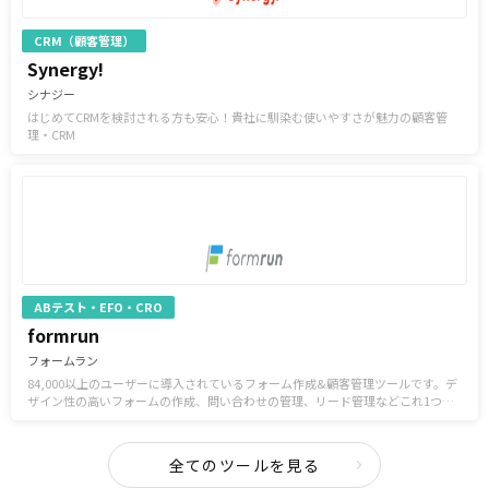
CRM（顧客管理）
Synergy!
シナジー
はじめてCRMを検討される方も安心！貴社に馴染む使いやすさが魅力の顧客管
理・CRM
ABテスト・EFO・CRO
formrun
フォームラン
84,000以上のユーザーに導入されているフォーム作成&顧客管理ツールです。デ
ザイン性の高いフォームの作成、問い合わせの管理、リード管理などこれ1つで
対応可能です。
全てのツールを見る