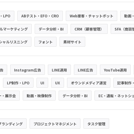
・LPO
ABテスト・EFO・CRO
Web接客・チャットボット
動画
ルマーケティング
データ分析・BI
CRM（顧客管理）
SFA（商談
シャルリスニング
フォント
素材サイト
広告
Instagram広告
LINE運用
LINE広告
YouTube運用
LP制作・LPO
UI
UX
オウンドメディア運営
記事制作
ー・展示会
動画・映像制作
データ分析・BI
EC・通販・ネットシ
ブランディング
プロジェクトマネジメント
タスク管理