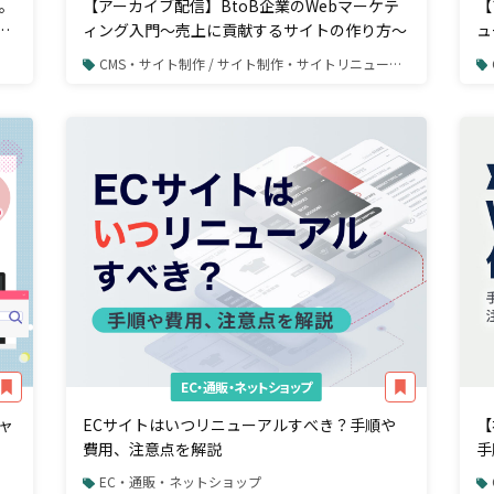
。
【アーカイブ配信】BtoB企業のWebマーケテ
【
X
ィング入門～売上に貢献するサイトの作り方～
ュ
CMS・サイト制作 / サイト制作・サイトリニューアル
EC・通販・ネットショップ
ャ
ECサイトはいつリニューアルすべき？手順や
【
費用、注意点を解説
手
EC・通販・ネットショップ