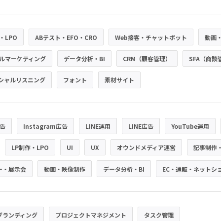
・LPO
ABテスト・EFO・CRO
Web接客・チャットボット
動画
ルマーケティング
データ分析・BI
CRM（顧客管理）
SFA（商談
シャルリスニング
フォント
素材サイト
広告
Instagram広告
LINE運用
LINE広告
YouTube運用
LP制作・LPO
UI
UX
オウンドメディア運営
記事制作
ー・展示会
動画・映像制作
データ分析・BI
EC・通販・ネットシ
ブランディング
プロジェクトマネジメント
タスク管理