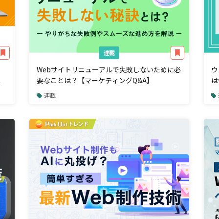
連載
Webサイトリニューアルで失敗しないために必
ウ
ス
要なことは？【マーケティングQ&A】
は
Q
連載