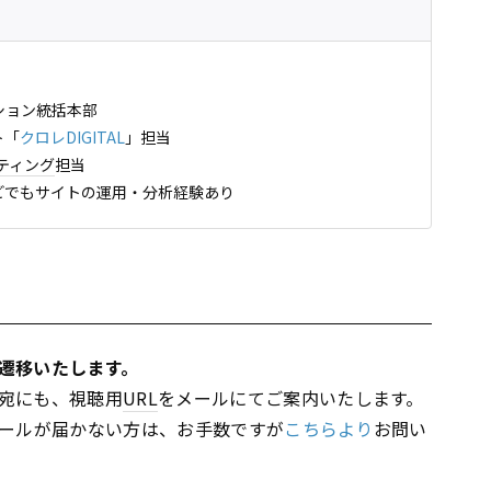
ション統括本部
ト「
クロレDIGITAL
」担当
ティング
担当
どでもサイトの運用・分析経験あり
遷移いたします。
宛にも、視聴用
URL
をメールにてご案内いたします。
メールが届かない方は、お手数ですが
こちらより
お問い