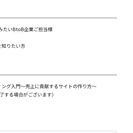
みたい
BtoB
企業ご担当様
を知りたい方
ィング
入門～売上に貢献するサイトの作り方～
了する場合がございます）