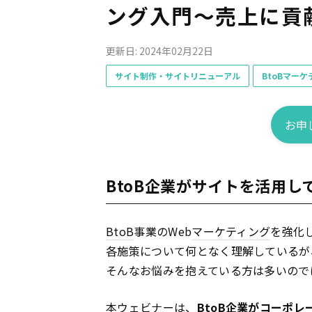
ング入門～売上に貢
更新日: 2024年02月22日
サイト制作・サイトリニューアル
BtoBマーケ
お申
BtoB企業がサイトを活用
BtoB
事業のWeb
マーケティング
を強化
各施策について何となく理解しているが
そんなお悩みを抱えている方は多いので
本ウェビナーは、
BtoB
企業が
コーポレ