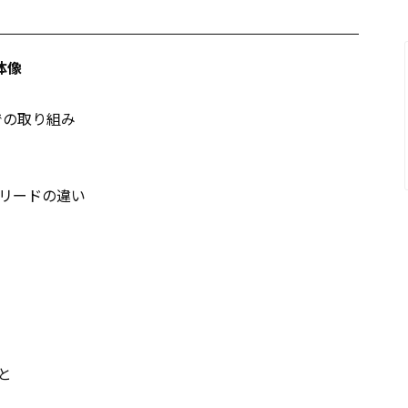
体像
での取り組み
リードの違い
と