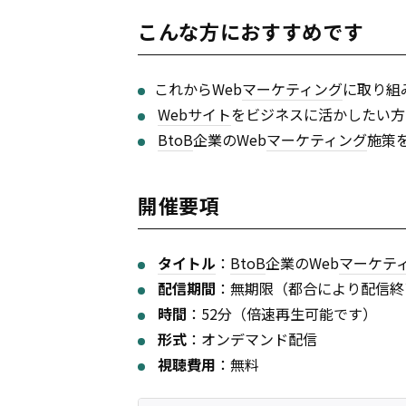
こんな方におすすめです
これからWeb
マーケティング
に取り組
Webサイト
をビジネスに活かしたい方
BtoB
企業のWeb
マーケティング
施策
開催要項
タイトル
：
BtoB
企業のWeb
マーケテ
配信期間
：無期限（都合により配信終
時間
：52分（倍速再生可能です）
形式
：オンデマンド配信
視聴費用
：無料