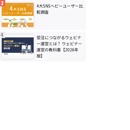
4大SNSヘビーユーザー比
較調査
受注につながるウェビナ
ー運営とは？ ウェビナー
運営の教科書【2026年
版】