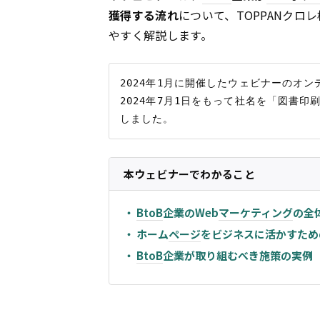
獲得する流れ
について、TOPPANク
やすく解説します。
2024年1月に開催したウェビナーのオン
2024年7月1日をもって社名を「図書印
本ウェビナーでわかること
・
BtoB
企業のWeb
マーケティング
の全
・ ホーム
ページ
をビジネスに活かすため
・
BtoB
企業が取り組むべき施策の実例