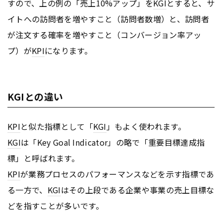
すので、上の例の「売上10%アップ」を
KGI
とすると、サ
イトへの訪問者を増やすこと（訪問者数増）と、訪問者
が注文する確率を増やすこと（コンバージョン率アッ
プ）が
KPI
になります。
KGIとの違い
KPI
と似た指標として「
KGI
」もよく使われます。
KGI
は「Key Goal Indicator」の略で「重要目標達成指
標」と呼ばれます。
KPI
が業務プロセスのパフォーマンスなどを示す指標であ
る一方で、
KGI
はその上段である企業や事業の売上目標な
どを指すことが多いです。