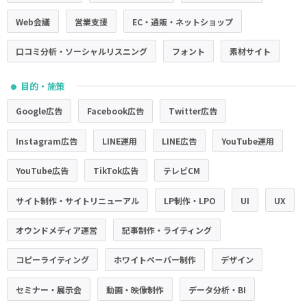
Web会議
営業支援
EC・通販・ネットショップ
口コミ分析・ソーシャルリスニング
フォント
素材サイト
目的・施策
●
Google広告
Facebook広告
Twitter広告
Instagram広告
LINE運用
LINE広告
YouTube運用
YouTube広告
TikTok広告
テレビCM
サイト制作・サイトリニューアル
LP制作・LPO
UI
UX
オウンドメディア運営
記事制作・ライティング
コピーライティング
ホワイトペーパー制作
デザイン
セミナー・展示会
動画・映像制作
データ分析・BI