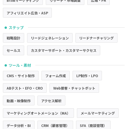
BtoBマーケティング
リサーチ・市場調査
広報・PR
アフィリエイト広告・ASP
ステップ
●
戦略設計
リードジェネレーション
リードナーチャリング
セールス
カスタマーサポート・カスタマーサクセス
ツール・素材
●
CMS・サイト制作
フォーム作成
LP制作・LPO
ABテスト・EFO・CRO
Web接客・チャットボット
動画・映像制作
アクセス解析
マーケティングオートメーション（MA）
メールマーケティング
データ分析・BI
CRM（顧客管理）
SFA（商談管理）