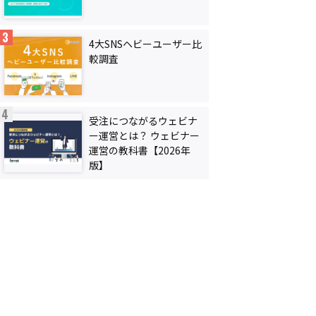
4大SNSヘビーユーザー比
較調査
受注につながるウェビナ
ー運営とは？ ウェビナー
運営の教科書【2026年
版】