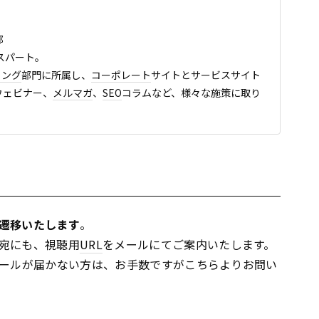
部
キスパート。
ィング
部門に所属し、
コーポレート
サイトとサービスサイト
、ウェビナー、
メルマガ
、
SEO
コラムなど、様々な施策に取り
遷移いたします
。
宛にも、視聴用
URL
をメールにてご案内いたします。
メールが届かない方は、お手数ですがこちらよりお問い