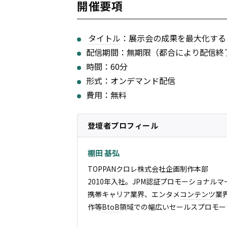
開催要項
タイトル
：展示会の成果を最大化する
配信期間：無期限（都合により配信終
時間：60分
形式：オンデマンド配信
費用：無料
登壇者プロフィール
棚田 基弘
TOPPANクロレ株式会社企画制作本部
2010年入社。JPM認証プロモーショナル
携帯キャリア業界、エンタメ
コンテンツ
業
作等
BtoB
領域での幅広いセールスプロモー