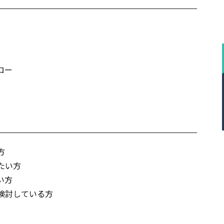
ロー
方
たい方
い方
検討している方