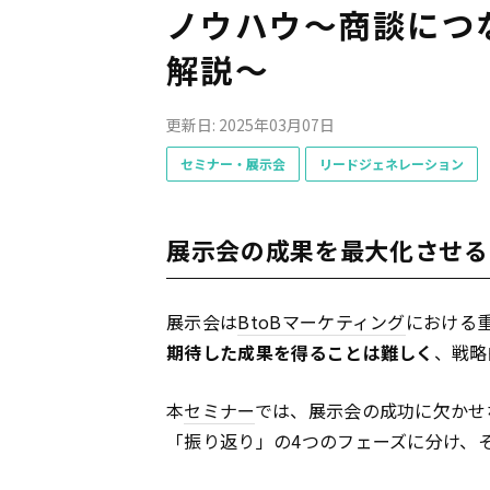
ノウハウ～商談につ
解説～
更新日: 2025年03月07日
セミナー・展示会
リードジェネレーション
展示会の成果を最大化させる
展示会は
BtoB
マーケティング
における
期待した成果を得ることは難しく
、戦略
本
セミナー
では、展示会の成功に欠かせ
「振り返り」の4つのフェーズに分け、