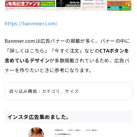
https://bannnner.com/
Bannner.comは
広告
バナー
の掲載が多く、
バナー
の中に
「詳しくはこちら」「今すぐ注文」などの
CTAボタンを
含めているデザイン
が多数掲載されているため、
広告
バ
ナー
を作りたいときに参考になります。
インスタ広告集めました。