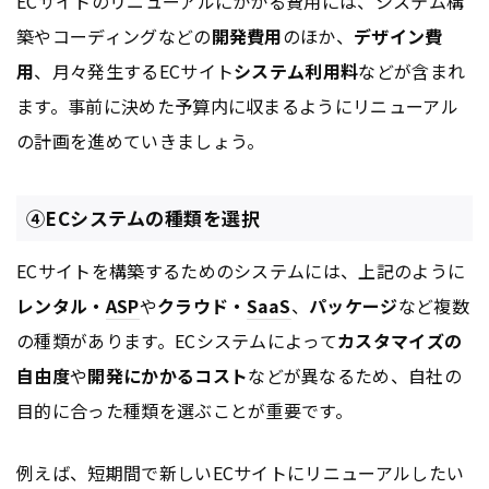
ECサイトのリニューアルにかかる費用には、システム構
築やコーディングなどの
開発費用
のほか、
デザイン費
用
、月々発生するECサイト
システム利用料
などが含まれ
ます。事前に決めた予算内に収まるようにリニューアル
の計画を進めていきましょう。
④ECシステムの種類を選択
ECサイトを構築するためのシステムには、上記のように
レンタル・
ASP
や
クラウド・
SaaS
、
パッケージ
など複数
の種類があります。ECシステムによって
カスタマイズの
自由度
や
開発にかかるコスト
などが異なるため、自社の
目的に合った種類を選ぶことが重要です。
例えば、短期間で新しいECサイトにリニューアルしたい