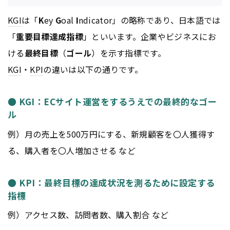
KGI
は「
K
ey
G
oal
I
ndicator」の略称であり、日本語では
「
重要目標達成指標
」といいます。企業やビジネスにお
ける
最終目標
（
ゴール
）を示す指標です。
KGI
・
KPI
の違いは以下の通りです。
● KGI：ECサイト運営をするうえでの最終的なゴー
ル
例）月の売上を500万円にする、新規顧客を〇人獲得す
る、購入者を〇人増加させる など
● KPI：最終目標の達成状況を測るために設定する
指標
例）アクセス数、訪問者数、購入割合 など