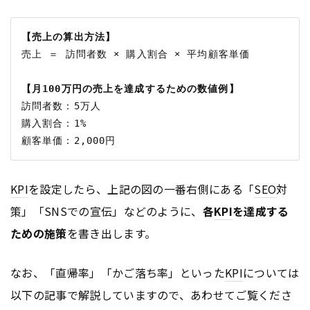
【売上の算出方法】
売上 ＝ 訪問者数 × 購入割合 × 平均顧客単価

【月100万円の売上を達成するための数値例】
訪問者数：5万人

購入割合：1%

KPI
を設定したら、上記の図の一番右側にある「
SEO
対
策」「SNSでの宣伝」などのように、
各
KPI
を達成する
ための施策
を書き出します。
なお、「直帰率」「かご落ち率」といった
KPI
については
以下の記事で解説していますので、あわせてご覧くださ