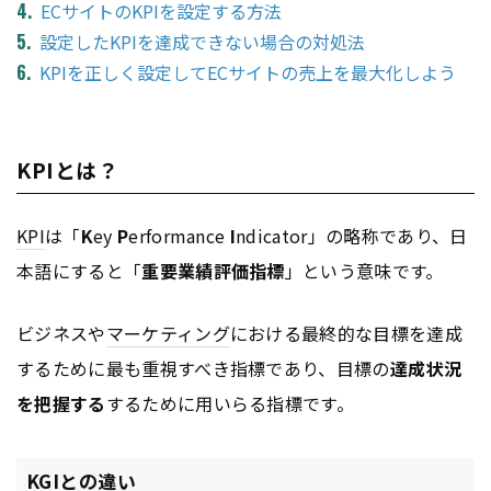
ECサイトのKPIを設定する方法
設定したKPIを達成できない場合の対処法
KPIを正しく設定してECサイトの売上を最大化しよう
KPIとは？
KPI
は「
K
ey
P
erformance
I
ndicator」の略称であり、日
本語にすると「
重要業績評価指標
」という意味です。
ビジネスや
マーケティング
における最終的な目標を達成
するために最も重視すべき指標であり、目標の
達成状況
を把握する
するために用いらる指標です。
KGIとの違い