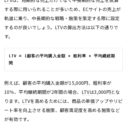
LTV
は、短期的な売上だけでなく中長期的な売上を試算
する際に用いられることが多いため、ECサイトの売上が
軌道に乗り、中長期的な戦略・施策を策定する際に設定
するのが良いでしょう。
LTV
の算出方法は以下の通りで
す。
LTV = 1顧客の平均購入金額 × 粗利率 × 平均継続期
間
例えば、顧客の平均購入金額が15,000円、粗利率が
10％、平均継続期間が2年間の場合、
LTV
は3,000円とな
ります。
LTV
を高めるためには、商品の
単価
アップやリピ
ート率を向上させる施策、顧客満足度を高める施策など
が有効です。