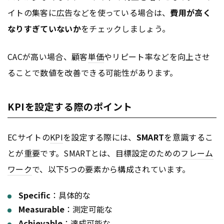
イトの集客に
広告
などを使っている場合は、
費用が高く
なりすぎていないか
をチェックしましょう。
CACが高い場合、顧客
単価
やリピート率などを向上させ
ることで数値を改善できる可能性があります。
KPIを設定する際のポイント
ECサイトの
KPI
を設定する際には、
SMART
を意識するこ
とが重要です。SMARTとは、目標設定のための
フレーム
ワーク
で、以下5つの要素から構成されています。
Specific
：具体的な
Measurable
：測定可能な
Achievable
：達成可能な