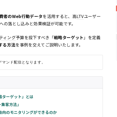
費者のWeb行動データ
を活用すると、高
LTV
ユーザー
への落とし込みと効果検証が可能です。
ティング
予算を投下すべき「
戦略ターゲット
」を定義
する方法
を事例を交えてご説明いたします。
略ターゲット」とは
ー集客方法」
動向のモニタリングができるのか