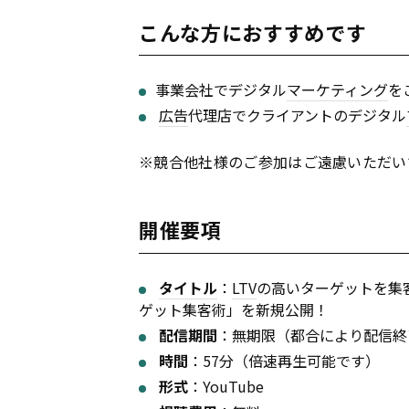
こんな方におすすめです
事業会社でデジタル
マーケティング
を
広告
代理店でクライアントのデジタル
※競合他社様のご参加はご遠慮いただい
開催要項
タイトル
：
LTV
の高いターゲットを集
ゲット集客術」を新規公開！
配信期間
：無期限（都合により配信終
時間
：57分（倍速再生可能です）
形式
：YouTube