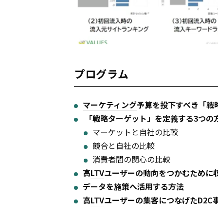
プログラム
マーケティング
予算を投下すべき「戦
「戦略ターゲット」を定義する3つの
マーケットと自社の比較
競合と自社の比較
消費者間の関心の比較
高
LTV
ユーザーの動向をつかむために
データを施策へ活用する方法
高
LTV
ユーザーの集客につなげたD2C