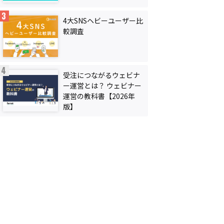
4大SNSヘビーユーザー比
較調査
受注につながるウェビナ
ー運営とは？ ウェビナー
運営の教科書【2026年
版】