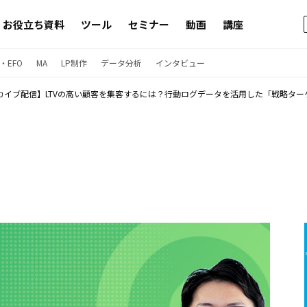
お役立ち資料
ツール
セミナー
動画
講座
・EFO
MA
LP制作
データ分析
インタビュー
カイブ配信】LTVの高い顧客を集客するには？行動ログデータを活用した「戦略ター