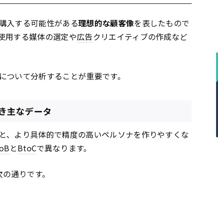
購入する可能性がある
理想的な顧客像
を表したもので
使用する媒体の選定や
広告
クリエイティブの作成など
について分析することが重要です。
き主なデータ
と、より具体的で精度の高いペルソナを作りやすくな
oB
と
BtoC
で異なります。
次の通りです。