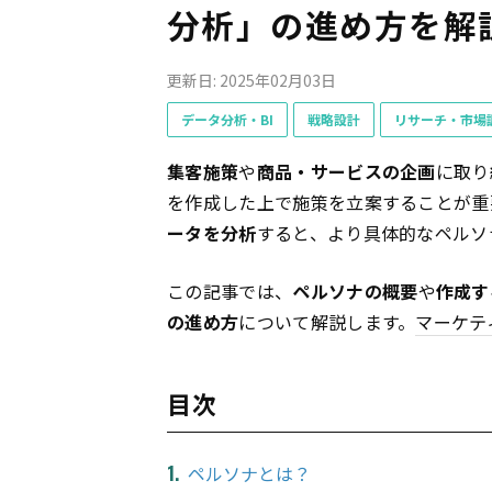
分析」の進め方を解
更新日: 2025年02月03日
データ分析・BI
戦略設計
リサーチ・市場
集客施策
や
商品・サービスの企画
に取り
を作成した上で施策を立案することが重
ータを分析
すると、より具体的なペルソ
この記事では、
ペルソナの概要
や
作成す
の進め方
について解説します。
マーケテ
目次
ペルソナとは？