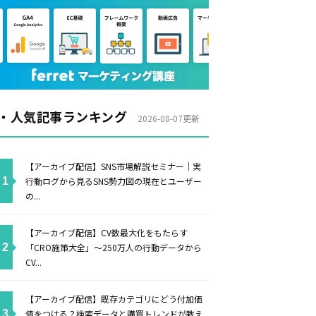
・人気記事ランキング
2026-08-07更新
【アーカイブ配信】SNS市場解説セミナー｜実
行動ログから見るSNS勢力図の現在とユーザー
の...
【アーカイブ配信】CV数最大化をもたらす
「CRO施策大全」〜250万人の行動データから
CV...
【アーカイブ配信】既存カテゴリにどう付加価
値をつける？検索データと購買トレンドが教え