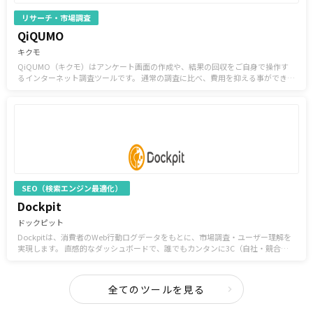
リサーチ・市場調査
QiQUMO
キクモ
QiQUMO（キクモ）はアンケート画面の作成や、結果の回収をご自身で操作す
るインターネット調査ツールです。 通常の調査に比べ、費用を抑える事ができ、
スピーディに対応が可能なため、初期段階で、調査業務の効果を実感できます。
SEO（検索エンジン最適化）
Dockpit
ドックピット
Dockpitは、消費者のWeb行動ログデータをもとに、市場調査・ユーザー理解を
実現します。 直感的なダッシュボードで、誰でもカンタンに3C（自社・競合・
市場）分析。 これ一つで短時間でデータドリブンなマーケティングを可能にしま
す。
全てのツールを見る