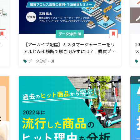
データ分析・BI
立
【アーカイブ配信】カスタマージャーニーをリ
2
アルとWeb横断で解き明かすには？｜購買プロ
ス
セス調査の事例・手法を解説
データ分析・BI