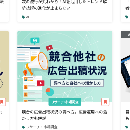
法
次の流行が丸わかり！AIを活用したトレンド解
「
析技術の進化が止まらない
者
ル
AI
リサーチ・市場調査
れ
競合の広告出稿状況の調べ方。広告運用への活
目
かし方も解説
も
の
リサーチ・市場調査