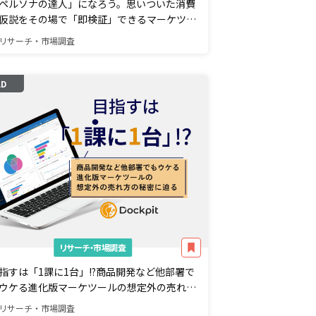
ペルソナの達人」になろう。思いついた消費
仮説をその場で「即検証」できるマーケツー
 story bank(ストーリーバンク)とは
リサーチ・市場調査
AD
リサーチ・市場調査
指すは「1課に1台」!?商品開発など他部署で
ウケる進化版マーケツールの想定外の売れ方
秘密に迫る
リサーチ・市場調査