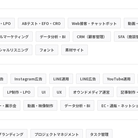
・LPO
ABテスト・EFO・CRO
Web接客・チャットボット
動画
ルマーケティング
データ分析・BI
CRM（顧客管理）
SFA（商談
シャルリスニング
フォント
素材サイト
広告
Instagram広告
LINE運用
LINE広告
YouTube運用
LP制作・LPO
UI
UX
オウンドメディア運営
記事制作
ー・展示会
動画・映像制作
データ分析・BI
EC・通販・ネットシ
ブランディング
プロジェクトマネジメント
タスク管理