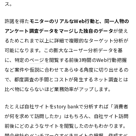
ス。
許諾を得た
モニターのリアルなWeb行動と、同一人物の
アンケート調査データをマージした独自のデータ
が使え
るためこれまで以上に詳細で複眼的なターゲット分析が
可能になります。この膨大なユーザー分析データを基
に、特定の
ページ
を閲覧する前後3時間のWeb行動把握
など案件や仮説に合わせてあらゆる角度に切り出せるの
で、都度調査の手間とコストが発生するネット調査とは
比べ物にならないほど業務効率がアップします。
たとえば自社サイトをstory bankで分析すれば「消費者
が何を求めて訪問したか」はもちろん、自社サイト訪問
前後にどのようなサイトを閲覧したのかもわかります。
競合他社やベンチマークすべきサイトの把握、作成すべ