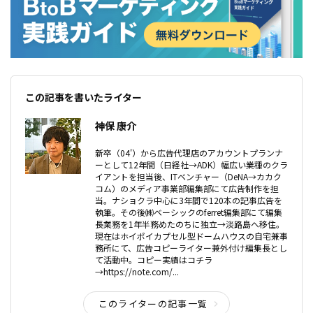
この記事を書いたライター
神保 康介
新卒（04'）から広告代理店のアカウントプランナ
ーとして12年間（日経社→ADK）幅広い業種のクラ
イアントを担当後、ITベンチャー（DeNA→カカク
コム）のメディア事業部編集部にて広告制作を担
当。ナショクラ中心に3年間で120本の記事広告を
執筆。その後㈱ベーシックのferret編集部にて編集
長業務を1年半務めたのちに独立→淡路島へ移住。
現在はホイポイカプセル型ドームハウスの自宅兼事
務所にて、広告コピーライター兼外付け編集長とし
て活動中。コピー実績はコチラ
→https://note.com/...
このライターの記事一覧