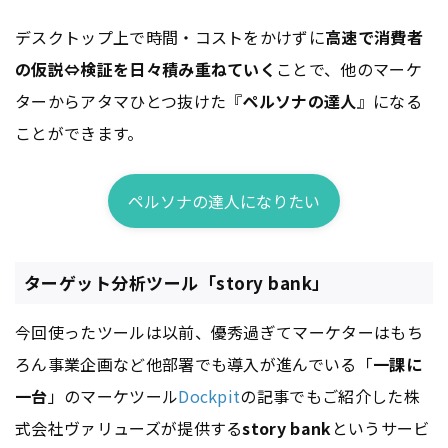
デスクトップ上で時間・コストをかけずに
高速で消費者
の仮説⇔検証を日々積み重ねていく
ことで、他のマーケ
ターからアタマひとつ抜けた『
ペルソナの達人
』になる
ことができます。
ペルソナの達人になりたい
ターゲット分析ツール「story bank」
今回使ったツールは以前、優秀過ぎてマーケターはもち
ろん事業企画など他部署でも導入が進んでいる「
一課に
一台
」のマーケツール
Dockpit
の記事でもご紹介した株
式会社ヴァリューズが提供する
story bank
というサービ