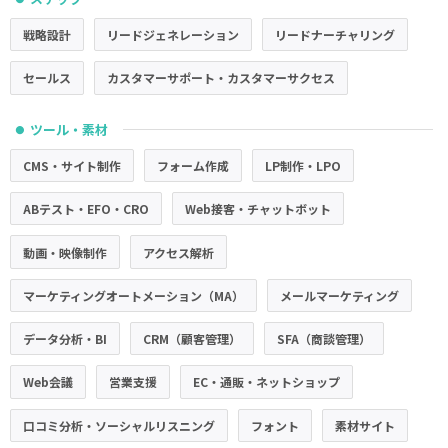
戦略設計
リードジェネレーション
リードナーチャリング
セールス
カスタマーサポート・カスタマーサクセス
ツール・素材
●
CMS・サイト制作
フォーム作成
LP制作・LPO
ABテスト・EFO・CRO
Web接客・チャットボット
動画・映像制作
アクセス解析
マーケティングオートメーション（MA）
メールマーケティング
データ分析・BI
CRM（顧客管理）
SFA（商談管理）
Web会議
営業支援
EC・通販・ネットショップ
口コミ分析・ソーシャルリスニング
フォント
素材サイト