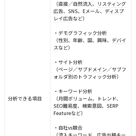
（直接／自然流入、
リスティング
広告
、SNS、Eメール、
ディスプ
レイ
広告
など）
・デモグラフィック分析
（性別、年齢、国、興味、
デバイ
ス
など）
・サイト分析
（
ページ
／サブ
ドメイン
／サブフ
ォルダ別のトラフィック分析）
・キーワード分析
分析できる項目
（月間ボリューム、トレンド、
SEO
難易度、検索意図、SERP
Featureなど）
・自社vs競合
（流入キーワード、
広告
出稿キー