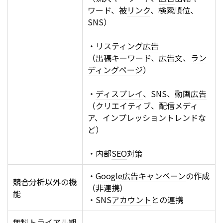
ワード、被
リンク
、検索順位、
SNS）
・
リスティング広告
（出稿キーワード、
広告
文、
ラン
ディングページ
）
・
ディスプレイ
、SNS、動画
広告
（クリエイティブ、配信メディ
ア、インプレッショントレンドな
ど）
・内部
SEO
対策
・
Google
広告
キャンペーン
の作成
競合分析以外の機
（非連携）
能
・SNS
アカウント
との連携
無料トライアル期