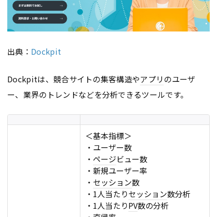
出典：
Dockpit
Dockpitは、競合サイトの集客構造や
アプリ
のユーザ
ー、業界のトレンドなどを分析できるツールです。
＜基本指標＞
・ユーザー数
・
ページ
ビュー数
・新規ユーザー率
・
セッション
数
・1人当たり
セッション
数分析
・1人当たり
PV
数の分析