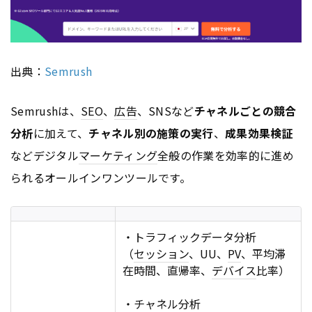
出典：
Semrush
Semrushは、
SEO
、
広告
、SNSなど
チャネルごとの競合
分析
に加えて、
チャネル別の施策の実行
、
成果効果検証
などデジタル
マーケティング
全般の作業を効率的に進め
られるオールインワンツールです。
・トラフィックデータ分析
（
セッション
、UU、
PV
、平均滞
在時間、直帰率、
デバイス
比率）
・チャネル分析