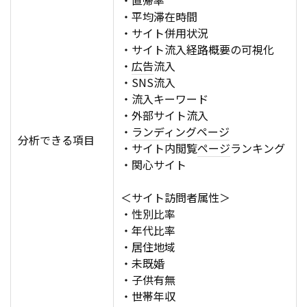
・直帰率
・平均滞在時間
・サイト併用状況
・サイト流入経路概要の可視化
・
広告
流入
・SNS流入
・流入キーワード
・外部サイト流入
・
ランディングページ
分析できる項目
・サイト内閲覧
ページ
ランキング
・関心サイト
＜サイト訪問者属性＞
・性別比率
・年代比率
・居住地域
・未既婚
・子供有無
・世帯年収