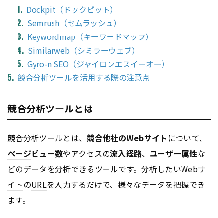
Dockpit（ドックピット）
Semrush（セムラッシュ）
Keywordmap（キーワードマップ）
Similarweb（シミラーウェブ）
Gyro-n SEO（ジャイロンエスイーオー）
競合分析ツールを活用する際の注意点
競合分析ツールとは
競合分析ツールとは、
競合他社の
Webサイト
について、
ページ
ビュー数
やアクセスの
流入経路
、
ユーザー属性
な
どのデータを分析できるツールです。分析したい
Webサ
イト
の
URL
を入力するだけで、様々なデータを把握でき
ます。