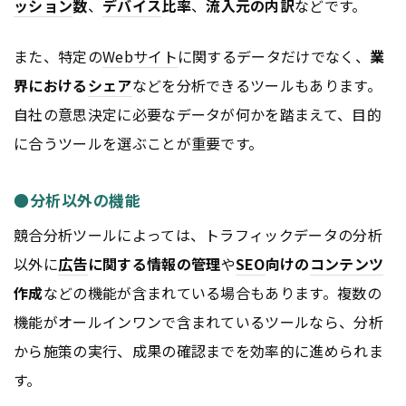
ッション
数
、
デバイス
比率
、
流入元の内訳
などです。
また、特定の
Webサイト
に関するデータだけでなく、
業
界における
シェア
などを分析できるツールもあります。
自社の意思決定に必要なデータが何かを踏まえて、目的
に合うツールを選ぶことが重要です。
●分析以外の機能
競合分析ツールによっては、トラフィックデータの分析
以外に
広告
に関する情報の管理
や
SEO
向けの
コンテンツ
作成
などの機能が含まれている場合もあります。複数の
機能がオールインワンで含まれているツールなら、分析
から施策の実行、成果の確認までを効率的に進められま
す。