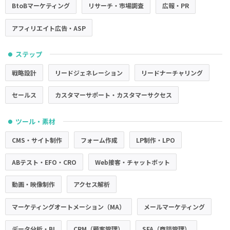
BtoBマーケティング
リサーチ・市場調査
広報・PR
アフィリエイト広告・ASP
ステップ
●
戦略設計
リードジェネレーション
リードナーチャリング
セールス
カスタマーサポート・カスタマーサクセス
ツール・素材
●
CMS・サイト制作
フォーム作成
LP制作・LPO
ABテスト・EFO・CRO
Web接客・チャットボット
動画・映像制作
アクセス解析
マーケティングオートメーション（MA）
メールマーケティング
データ分析・BI
CRM（顧客管理）
SFA（商談管理）