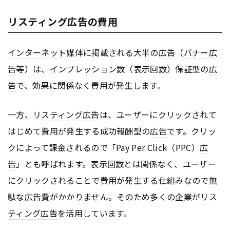
リスティング広告の費用
インターネット
媒体に掲載される大半の
広告
（
バナー
広
告
等）は、インプレッション数（表示回数）保証型の
広
告
で、効果に関係なく費用が発生します。
一方、
リスティング広告
は、ユーザーにクリックされて
はじめて費用が発生する成功報酬型の
広告
です。クリッ
クによって課金されるので「Pay Per Click（PPC）
広
告
」とも呼ばれます。表示回数とは関係なく、ユーザー
にクリックされることで費用が発生する仕組みなので無
駄な
広告
費がかかりません。そのため多くの企業が
リス
ティング広告
を活用しています。