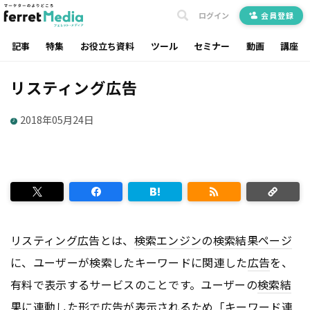
ログイン
会員登録
記事
特集
お役立ち資料
ツール
セミナー
動画
講座
リスティング広告
2018年05月24日
リスティング広告
とは、
検索エンジン
の
検索結果
ページ
に、ユーザーが検索したキーワードに関連した
広告
を、
有料で表示するサービスのことです。ユーザーの
検索結
果
に連動した形で
広告
が表示されるため「キーワード連