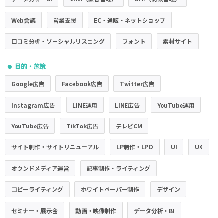
Web会議
営業支援
EC・通販・ネットショップ
口コミ分析・ソーシャルリスニング
フォント
素材サイト
目的・施策
●
Google広告
Facebook広告
Twitter広告
Instagram広告
LINE運用
LINE広告
YouTube運用
YouTube広告
TikTok広告
テレビCM
サイト制作・サイトリニューアル
LP制作・LPO
UI
UX
オウンドメディア運営
記事制作・ライティング
コピーライティング
ホワイトペーパー制作
デザイン
セミナー・展示会
動画・映像制作
データ分析・BI