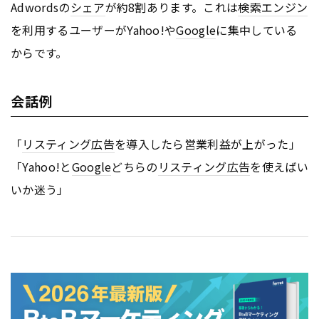
Adwordsの
シェア
が約8割あります。これは
検索エンジン
を利用するユーザーがYahoo!や
Google
に集中している
からです。
会話例
「
リスティング広告
を導入したら営業利益が上がった」
「Yahoo!と
Google
どちらの
リスティング広告
を使えばい
いか迷う」