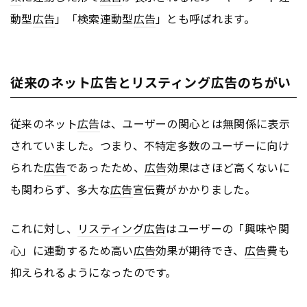
動型
広告
」「検索連動型
広告
」とも呼ばれます。
従来のネット広告とリスティング広告のちがい
従来のネット
広告
は、ユーザーの関心とは無関係に表示
されていました。つまり、不特定多数のユーザーに向け
られた
広告
であったため、
広告
効果はさほど高くないに
も関わらず、多大な
広告
宣伝費がかかりました。
これに対し、
リスティング広告
はユーザーの「興味や関
心」に連動するため高い
広告
効果が期待でき、
広告
費も
抑えられるようになったのです。