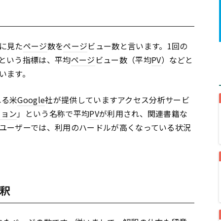
に見た
ページ
数を
ページ
ビュー数と言います。1回の
という指標は、平均
ページ
ビュー数（平均
PV
）などと
います。
れる米
Google
社が提供していますアクセス分析サービ
ション
」という名称で平均
PV
が利用され、関連書籍な
ユーザーでは、利用のハードルが高くなっている状況
釈