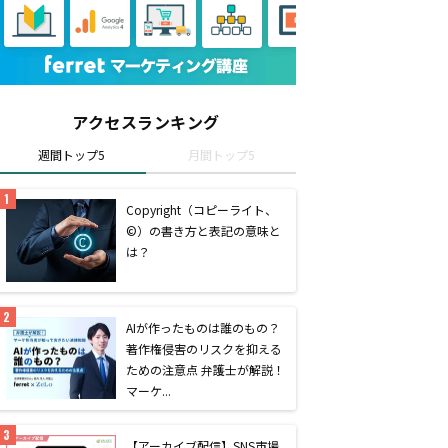
アクセスランキング
週間トップ5
月間トップ5
Copyright（コピーライト、
©）の書き方と表記の意味と
は？
AIが作ったものは誰のもの？
著作権侵害のリスクを抑える
ための注意点 弁護士が解説！
マーケ...
【アーカイブ配信】SNS市場