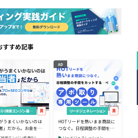
おすすめ記事
AD
SEO（検索エンジン最適化）
リードジェネレーション
がうまくいかないのは
HOTリードを熱いまま商談に
者」だから。お金をも
つなぐ。日程調整の手間をカ
SEOしているプロ＝
ットする「アポ取り専用」ツ
O（検索エンジン最適化）
リードジェネレーション