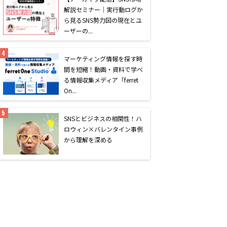
解説セミナー｜実行動ログか
ら見るSNS勢力図の現在とユ
ーザーの...
マーケティング情報を探す時
間を短縮！動画・資料で学べ
る情報収集メディア「ferret
On...
SNSとビジネスの相関性！ハ
ロウィン×バレンタイン事例
から理解を深める