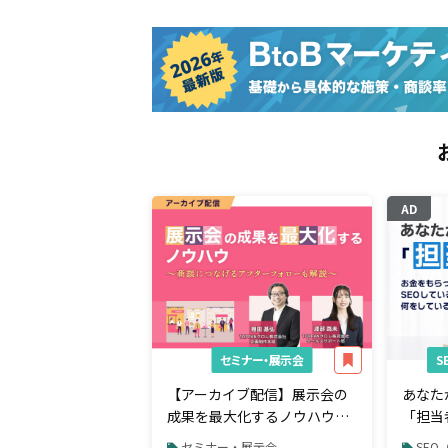
AD
セミナー・展示会
【アーカイブ配信】展示会の
あなた
成果を最大化するノウハウ～
「担当
商談につなげるアフターフォ
らって
セミナー・展示会
SE