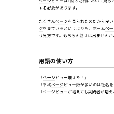
ページ
ビューは1回の訪問において見ら
する必要があります。
たくさん
ページ
を見られたのだから良い
ジ
を見ているというよりも、ホーム
ペー
う見方です。もちろん答えは出ませんが
用語の使い方
「
ページ
ビュー増えた！」
「平均
ページ
ビュー数が多いのは社名を
「
ページ
ビューが増えても訪問者が増え