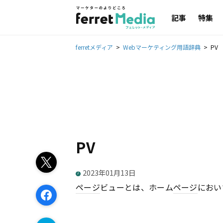
記事
特集
ferretメディア
Webマーケティング用語辞典
PV
PV
2023年01月13日
ページ
ビューとは、ホーム
ページ
におい