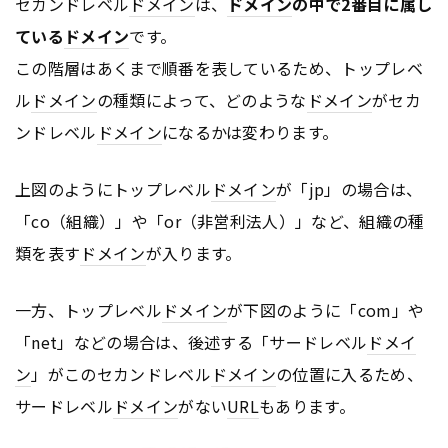
セカンドレベル
ドメイン
は、
ドメイン
の中で2番目に属し
ている
ドメイン
です。
この階層はあくまで順番を表しているため、トップレベ
ル
ドメイン
の種類によって、どのような
ドメイン
がセカ
ンドレベル
ドメイン
になるかは変わります。
上図のようにトップレベル
ドメイン
が「jp」の場合は、
「co（組織）」や「or（非営利法人）」など、組織の種
類を表す
ドメイン
が入ります。
一方、トップレベル
ドメイン
が下図のように「com」や
「net」などの場合は、後述する「サードレベル
ドメイ
ン
」がこのセカンドレベル
ドメイン
の位置に入るため、
サードレベル
ドメイン
がない
URL
もあります。