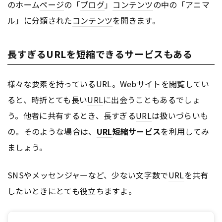
のホーム
ページ
の「
ブログ
」
コンテンツ
の中の「アニマ
ル」に分類された
コンテンツ
を開きます。
長すぎるURLを短縮できるサービスもある
様々な要素を持っている
URL
。
Webサイト
を閲覧してい
ると、時折とても長い
URL
に出会うこともあるでしょ
う。他者に共有するとき、長すぎる
URL
は扱いづらいも
の。そのような場合は、
URL
短縮サービス
を利用してみ
ましょう。
SNSやメッセンジャーなど、少ない文字数で
URL
を共有
したいときにとても役立ちますよ。