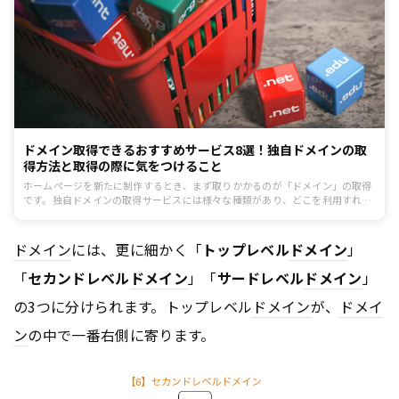
ドメイン取得できるおすすめサービス8選！独自ドメインの取
得方法と取得の際に気をつけること
ホームページを新たに制作するとき、まず取りかかるのが「ドメイン」の取得
です。独自ドメインの取得サービスには様々な種類があり、どこを利用すれば
いいのか迷ってしまう方もいらっしゃるかもしれません。ドメインがサーバー
と一緒に取得できたり、ホームページ制作に役立つオプションプランがあった
りと特徴があります。記事では、おすすめの独自ドメイン取得サイトを8つ紹
ドメイン
には、更に細かく「
トップレベル
ドメイン
」
介します。
「
セカンドレベル
ドメイン
」「
サードレベル
ドメイン
」
の3つに分けられます。トップレベル
ドメイン
が、
ドメイ
ン
の中で一番右側に寄ります。