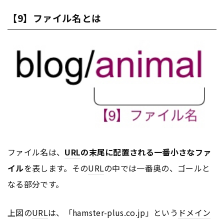
【9】ファイル名とは
ファイル名は、
URL
の末尾に配置される一番小さなファ
イル
を表します。その
URL
の中では一番奥の、ゴールと
なる部分です。
上図の
URL
は、「hamster-plus.co.jp」という
ドメイン