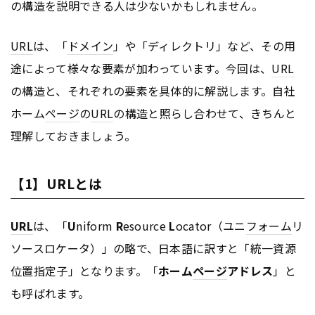
の構造を説明できる人は少ないかもしれません。
URL
は、「
ドメイン
」や「ディレクトリ」など、その用
途によって様々な要素が加わっています。今回は、
URL
の構造と、それぞれの要素を具体的に解説します。自社
ホーム
ページ
の
URL
の構造と照らし合わせて、きちんと
理解しておきましょう。
【1】URLとは
URL
は、「
U
niform
R
esource
L
ocator（ユニ
フォーム
リ
ソースロケータ）」の略で、日本語に訳すと「統一資源
位置指定子」となります。「
ホーム
ページ
アドレス
」と
も呼ばれます。