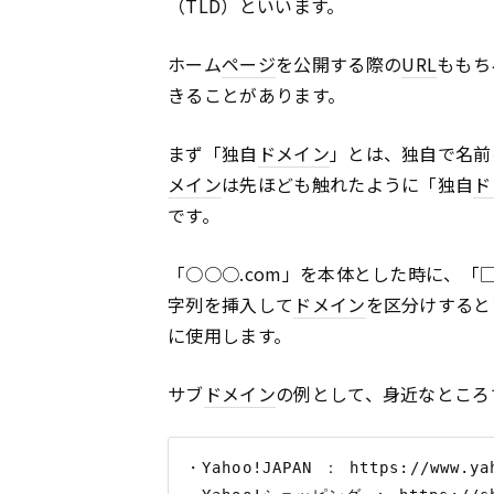
（TLD）といいます。
ホーム
ページ
を公開する際の
URL
ももち
きることがあります。
まず「独自
ドメイン
」とは、独自で名前
メイン
は先ほども触れたように「独自
ド
です。
「○○○.com」を本体とした時に、「□
字列を挿入して
ドメイン
を区分けすると
に使用します。
サブ
ドメイン
の例として、身近なところで
・Yahoo!JAPAN ： https://www.yah