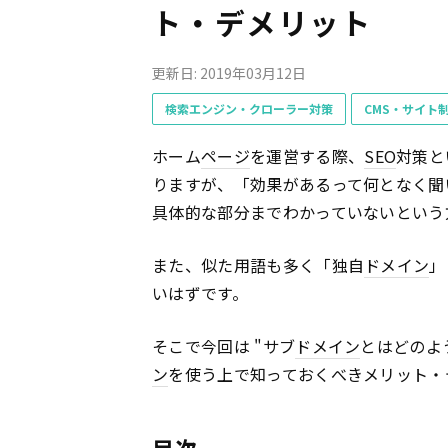
ト・デメリット
更新日: 2019年03月12日
検索エンジン・クローラー対策
CMS・サイト
ホーム
ページ
を運営する際、
SEO
対策と
りますが、「効果があるって何となく聞
具体的な部分までわかっていないという
また、似た用語も多く「独自
ドメイン
」
いはずです。
そこで今回は "サブ
ドメイン
とはどのよ
ン
を使う上で知っておくべきメリット・
目次