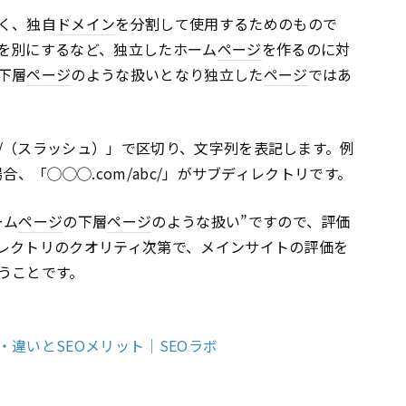
く、独自
ドメイン
を分割して使用するためのもので
を別にするなど、独立したホーム
ページ
を作るのに対
下層
ページ
のような扱いとなり独立した
ページ
ではあ
/（スラッシュ）」で区切り、文字列を表記します。例
合、「◯◯◯.com/abc/」がサブディレクトリです。
ーム
ページ
の下層
ページ
のような扱い”ですので、評価
レクトリのクオリティ次第で、メインサイトの評価を
うことです。
違いとSEOメリット｜SEOラボ