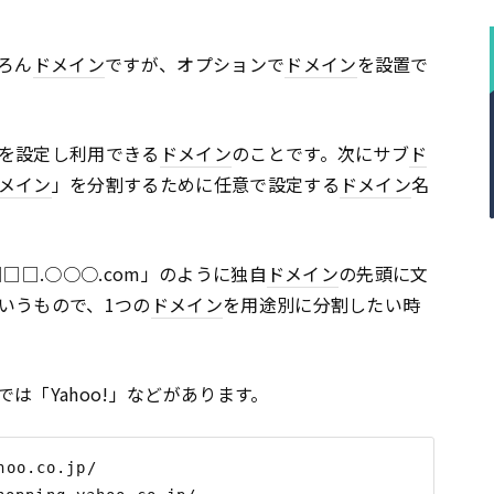
ろん
ドメイン
ですが、オプションで
ドメイン
を設置で
を設定し利用できる
ドメイン
のことです。次にサブ
ド
メイン
」を分割するために任意で設定する
ドメイン
名
□□.○○○.com」のように独自
ドメイン
の先頭に文
いうもので、1つの
ドメイン
を用途別に分割したい時
は「Yahoo!」などがあります。
oo.co.jp/
