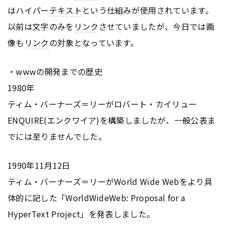
はハイパー
テキスト
という仕組みが使用されています。
以前は文字のみを
リンク
させていましたが、今日では画
像も
リンク
の対象となっています。
・
www
の開発までの歴史
1980年
ティム・バーナーズ＝リーがロバート・カイリュー
ENQ
UI
RE(エンクワイア)を構築しましたが、一般公表ま
でには至りませんでした。
1990年11月12日
ティム・バーナーズ＝リーがWorld Wide Webをより具
体的に記した「WorldWideWeb: Proposal for a
HyperText Project」を発表しました。