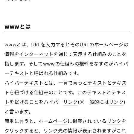
wwwとは
www
とは、
URL
を入力するとその
URL
のホーム
ページ
の
情報を
インターネット
を通じて表示する仕組みのことを
指します。そして
www
の仕組みの根幹をなすのがハイパ
ー
テキスト
と呼ばれる仕組みです。
ハイパー
テキスト
とは、一言で言うと
テキスト
と
テキス
ト
を紐づける仕組みのことです。この
テキスト
と
テキス
ト
を繋げることをハイパー
リンク
(※一般的には
リンク
)
と言います。
簡単に言うと、ホーム
ページ
に掲載されている
リンク
を
クリックすると、
リンク
先の情報が表示されますがこれ