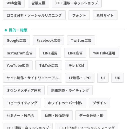
Web会議
営業支援
EC・通販・ネットショップ
口コミ分析・ソーシャルリスニング
フォント
素材サイト
目的・施策
●
Google広告
Facebook広告
Twitter広告
Instagram広告
LINE運用
LINE広告
YouTube運用
YouTube広告
TikTok広告
テレビCM
サイト制作・サイトリニューアル
LP制作・LPO
UI
UX
オウンドメディア運営
記事制作・ライティング
コピーライティング
ホワイトペーパー制作
デザイン
セミナー・展示会
動画・映像制作
データ分析・BI
EC・通販・ネットショップ
口コミ分析・ソーシャルリスニング